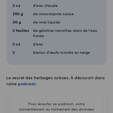
2
cs
d'eau chaude
250
g
de mascarpone suisse
30
g
de miel liquide
2
feuilles
de gélatine ramollies dans de l'eau
froide
2
cs
d'eau
2
blancs d'œufs montés en neige
Le secret des herbages suisses. À découvrir dans
notre
podcast
:
Pour écouter ce podcast, votre
consentement au traitement des données