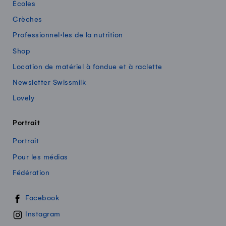
Écoles
Crèches
Professionnel·les de la nutrition
Shop
Location de matériel à fondue et à raclette
Newsletter Swissmilk
Lovely
Portrait
Portrait
Pour les médias
Fédération
Swissmilk sur les réseaux sociaux
Facebook
Instagram