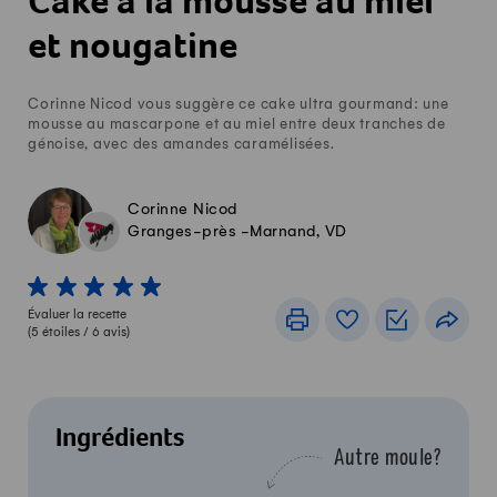
Cake à la mousse au miel
et nougatine
Corinne Nicod vous suggère ce cake ultra gourmand: une
mousse au mascarpone et au miel entre deux tranches de
génoise, avec des amandes caramélisées.
Corinne Nicod
Granges-près -Marnand, VD
1 von 5 étoiles
2 von 5 étoiles
3 von 5 étoiles
4 von 5 étoiles
5 von 5 étoiles
Évaluer la recette
Imprimer
Livre de recettes
Listes de c
Part
(
5
étoiles /
6
avis)
Ingrédients
Autre moule?