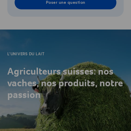
Poser une question
-
L'UNIVERS DU LAIT
Agriculteurs suisses: nos
vaches, nos produits, notre
passion