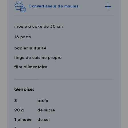
Convertisseur de moules
moule à cake de 30 cm
16 parts
Quantité
Ingrédients
papier sulfurisé
linge de cuisine propre
film alimentaire
Génoise:
3
œufs
90
g
de sucre
1
pincée
de sel