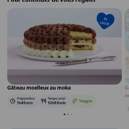
Pour continuer de vous régaler
de
saison
Gâteau moelleux au moka
G
n
Préparation
Temps total
Veggie
1h45min
10h55min
Veggie