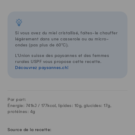
Si vous avez du miel cristallisé, faites-le chauffer
légèrement dans une casserole ou au micro-
ondes (pas plus de 60°C).
L'Union suisse des paysannes et des femmes
rurales USPF vous propose cette recette.
Découvrez paysannes.ch!
Par part:
Énergie: 741kJ /
177
kcal, lipides:
10
g, glucides:
17
g,
protéines:
4
g
Source de la recette: