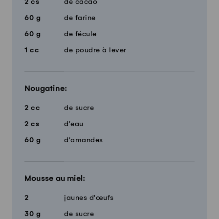
2
cs
de cacao
60
g
de farine
60
g
de fécule
1
cc
de poudre à lever
Nougatine:
2
cc
de sucre
2
cs
d'eau
60
g
d'amandes
Mousse au miel:
2
jaunes d'œufs
30
g
de sucre