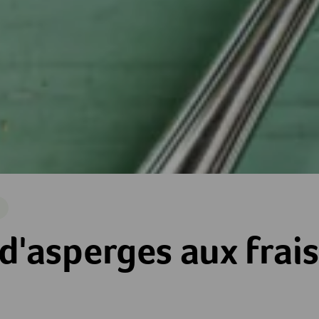
e
 aux fraises
d'asperges aux frai