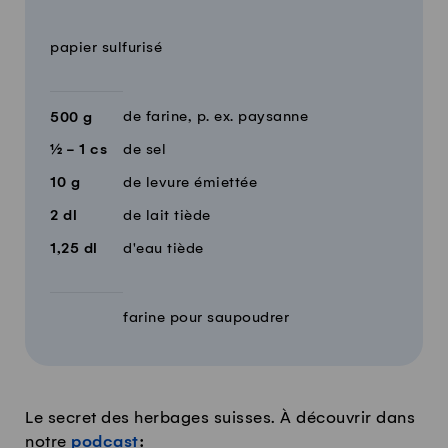
Quantité
Ingrédients
papier sulfurisé
de farine, p. ex. paysanne
500
g
½ - 1
cs
de sel
10
g
de levure émiettée
2
dl
de lait tiède
1,25
dl
d'eau tiède
farine pour saupoudrer
Le secret des herbages suisses. À découvrir dans
notre
podcast
: