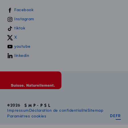
Swissmilk sur les réseaux sociaux
Facebook
Instagram
tiktok
X
youtube
linkedin
©2026
Impressum
Déclaration de confidentialité
Sitemap
DEUT
FR
Paramètres cookies
DE
FR