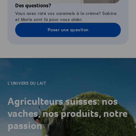
Des questions?
Vous avez raté vos caramels à la crème? Sabine
et Marie sont là pour vous aider.
Poser une question
-
L'UNIVERS DU LAIT
Agriculteurs suisses: nos
vaches, nos produits, notre
passion