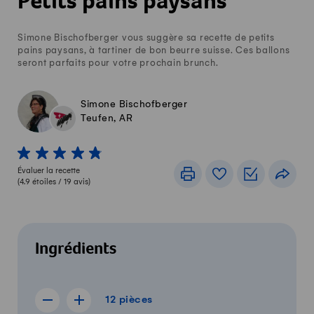
Petits pains paysans
Simone Bischofberger vous suggère sa recette de petits
pains paysans, à tartiner de bon beurre suisse. Ces ballons
seront parfaits pour votre prochain brunch.
Simone Bischofberger
Teufen, AR
1 von 5 étoiles
2 von 5 étoiles
3 von 5 étoiles
4 von 5 étoiles
5 von 5 étoiles
Évaluer la recette
Imprimer
Livre de recettes
Listes de c
Part
(
4.9
étoiles /
19
avis)
Ingrédients
12 pièces
12
pièces
Afficher la recette de 11 pièces
Afficher la recette de 13 pièces