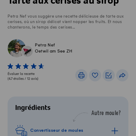
Tarte aux cerises au sirop
Petra Nef vous suggère une recette délicieuse de tarte aux
cerises, où un sirop délicat vient napper les fruits. Et nous
chanterons, le temps des cerises…
Petra Nef
Oetwil am See ZH
1 von 5 étoiles
2 von 5 étoiles
3 von 5 étoiles
4 von 5 étoiles
5 von 5 étoiles
Évaluer la recette
Imprimer
Livre de recettes
Listes de c
Part
(
4.7
étoiles /
12
avis)
Ingrédients
Autre moule?
Convertisseur de moules