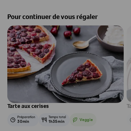
Pour continuer de vous régaler
Tarte aux cerises
T
Préparation
Temps total
Veggie
30min
1h35min
Veggie