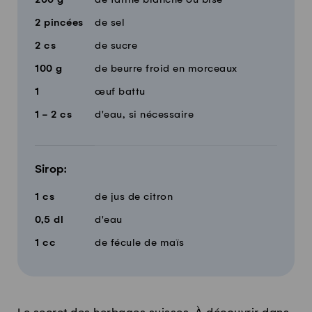
2
pincées
de sel
2
cs
de sucre
100
g
de beurre froid en morceaux
1
œuf battu
1 - 2
cs
d'eau, si nécessaire
Sirop:
1
cs
de jus de citron
0,5
dl
d'eau
1
cc
de fécule de maïs