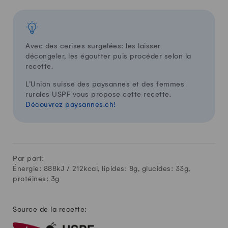
Avec des cerises surgelées: les laisser
décongeler, les égoutter puis procéder selon la
recette.
L’Union suisse des paysannes et des femmes
rurales USPF vous propose cette recette.
Découvrez paysannes.ch!
Par part:
Énergie: 888kJ /
212
kcal, lipides:
8
g, glucides:
33
g,
protéines:
3
g
Source de la recette: