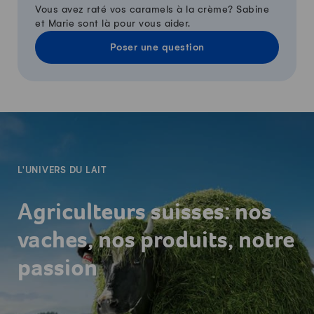
Vous avez raté vos caramels à la crème? Sabine
et Marie sont là pour vous aider.
Poser une question
-
L'UNIVERS DU LAIT
Agriculteurs suisses: nos
vaches, nos produits, notre
passion