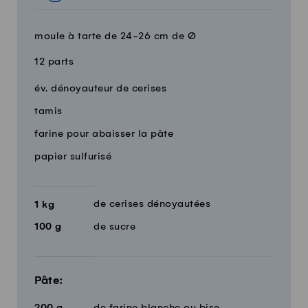
moule à tarte de 24-26 cm de Ø
12 parts
Quantité
Ingrédients
év. dénoyauteur de cerises
tamis
farine pour abaisser la pâte
papier sulfurisé
de cerises dénoyautées
1
kg
100
g
de sucre
Pâte:
200
g
de farine blanche ou bise