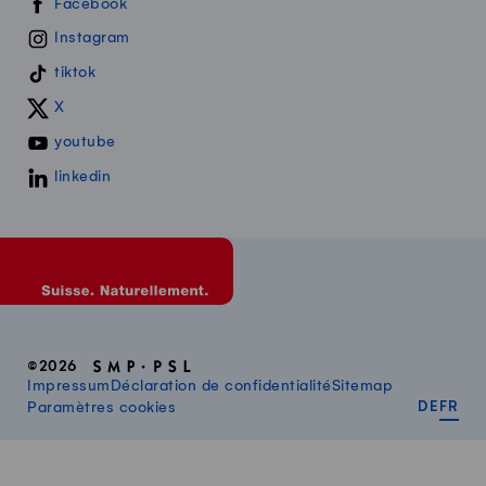
Swissmilk sur les réseaux sociaux
Facebook
Instagram
tiktok
X
youtube
linkedin
©2026
Impressum
Déclaration de confidentialité
Sitemap
DEUT
FR
Paramètres cookies
DE
FR