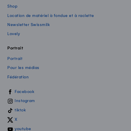
Shop
Location de matériel à fondue et à raclette
Newsletter Swissmilk
Lovely
Portrait
Portrait
Pour les médias
Fédération
Swissmilk sur les réseaux sociaux
Facebook
Instagram
tiktok
X
youtube