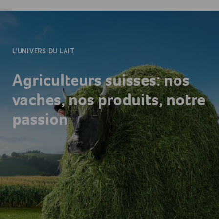
-
L'UNIVERS DU LAIT
Agriculteurs suisses: nos
vaches, nos produits, notre
passion