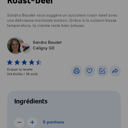
Roast-beef
Sandra Baudet vous suggère un succulent roast-beef avec
une délicieuse marinade maison. Grâce à la cuisson basse
température, la viande reste bien juteuse.
Sandra Baudet
Céligny GE
1 von 5 étoiles
2 von 5 étoiles
3 von 5 étoiles
4 von 5 étoiles
5 von 5 étoiles
Évaluer la recette
Imprimer
Livre de recettes
Listes de c
Part
(
4.4
étoiles /
38
avis)
Ingrédients
5 portions
5
portions
Afficher la recette de 4 portions
Afficher la recette de 6 portions