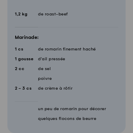
Quantité
Ingrédients
1,2
kg
de roast-beef
Marinade:
1
cs
de romarin finement haché
1
gousse
d'ail pressée
2
cc
de sel
poivre
2 - 3
cs
de crème à rôtir
un peu de romarin pour décorer
quelques flocons de beurre