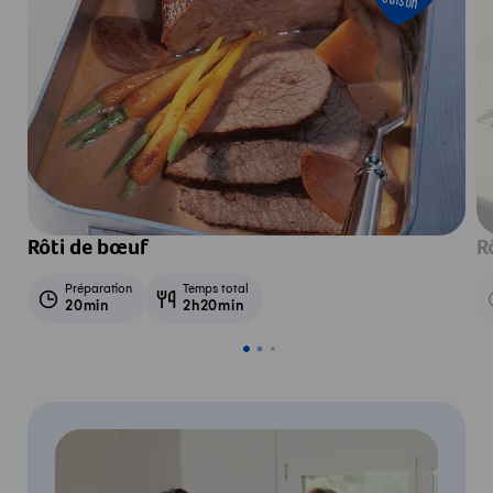
saison
Rôti de bœuf
R
Préparation
Temps total
20min
2h20min