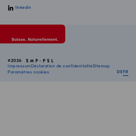
linkedin
©2026
Impressum
Déclaration de confidentialité
Sitemap
DEUT
FR
Paramètres cookies
DE
FR