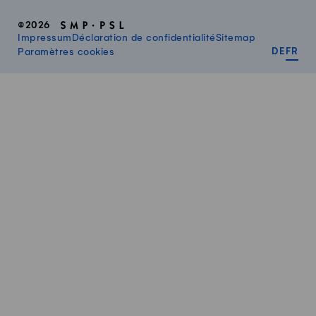
©2026
Impressum
Déclaration de confidentialité
Sitemap
DEUT
FR
Paramètres cookies
DE
FR