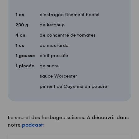
Quantité
Ingrédients
1
cs
d'estragon finement haché
200
g
de ketchup
4
cs
de concentré de tomates
1
cs
de moutarde
1
gousse
d'ail pressée
1
pincée
de sucre
sauce Worcester
piment de Cayenne en poudre
Le secret des herbages suisses. À découvrir dans
notre
podcast
: