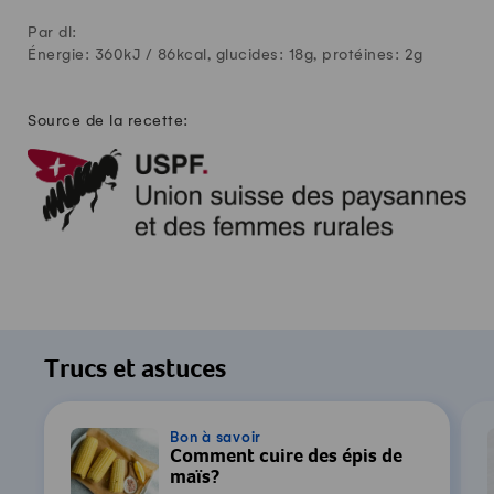
Par dl:
Énergie: 360kJ /
86
kcal, glucides:
18
g, protéines:
2
g
Source de la recette:
Trucs et astuces
Bon à savoir
Comment cuire des épis de
maïs?