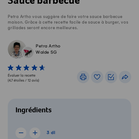
Sauce barbecue
Petra Artho vous suggère de faire votre sauce barbecue
maison. Grâce à cette recette facile de sauce à burger, vos
grillades seront encore meilleures.
Petra Artho
Walde SG
1 von 5 étoiles
2 von 5 étoiles
3 von 5 étoiles
4 von 5 étoiles
5 von 5 étoiles
Évaluer la recette
Imprimer
Livre de recettes
Listes de c
Part
(
4.7
étoiles /
12
avis)
Ingrédients
3 dl
3
dl
Afficher la recette de 2 dl
Afficher la recette de 4 dl