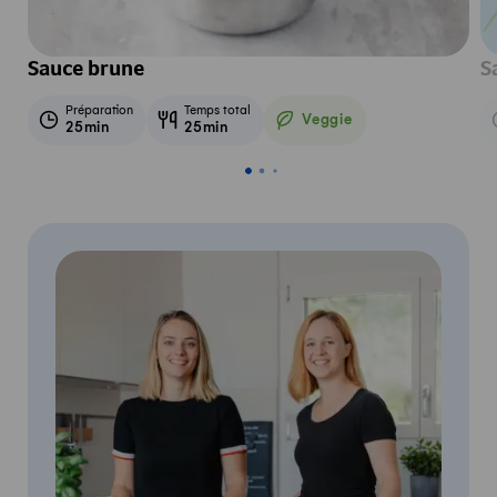
Sauce brune
S
Préparation
Temps total
Veggie
25min
25min
Veggie