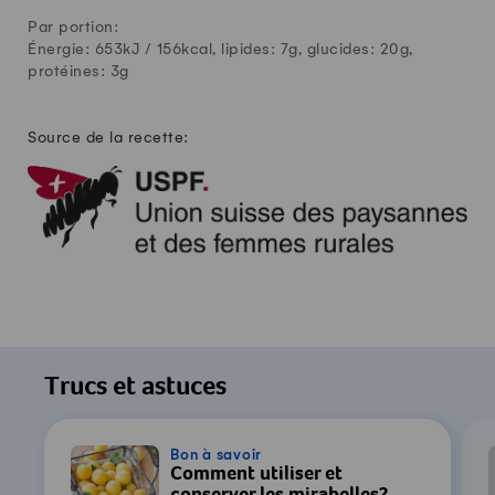
Par portion:
Énergie: 653kJ /
156
kcal, lipides:
7
g, glucides:
20
g,
protéines:
3
g
Source de la recette:
Trucs et astuces
Bon à savoir
Comment utiliser et