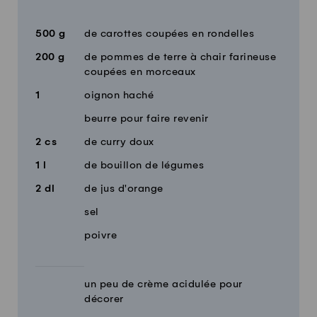
Quantité
Ingrédients
500
g
de carottes coupées en rondelles
200
g
de pommes de terre à chair farineuse
coupées en morceaux
1
oignon haché
beurre pour faire revenir
2
cs
de curry doux
1
l
de bouillon de légumes
2
dl
de jus d'orange
sel
poivre
un peu de crème acidulée pour
décorer