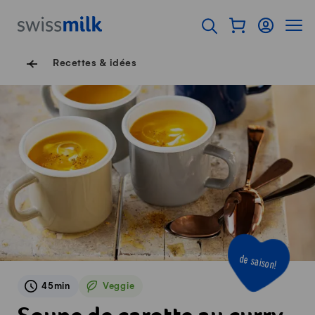
Surfer sur Swissmilk.ch
Accès rapides
Afficher mon pan
Connexion
Affich
Page d'accueil
Ouvrir l'onglet de rec
Navigation de pied de
Recettes & idées
de saison!
45min
Veggie
Veggie
Soupe de carotte au curry