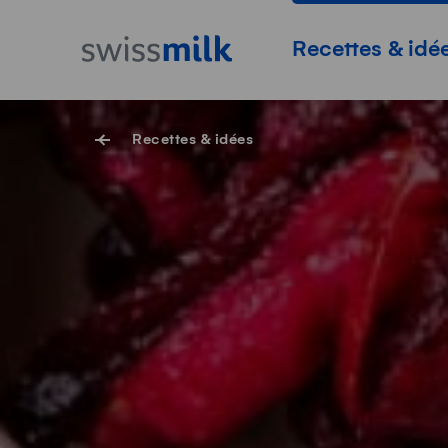
Surfer sur Swissmilk.ch
Accès rapides
Page d'accueil
Navigation princi
Recettes & idé
Recettes & idées