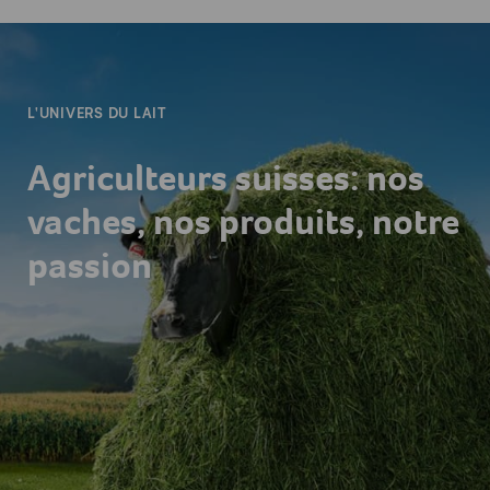
-
L'UNIVERS DU LAIT
Agriculteurs suisses: nos
vaches, nos produits, notre
passion