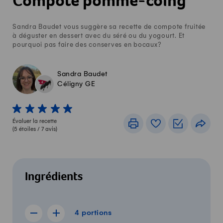
Compote pomme-coing
Sandra Baudet vous suggère sa recette de compote fruitée
à déguster en dessert avec du séré ou du yogourt. Et
pourquoi pas faire des conserves en bocaux?
Sandra Baudet
Céligny GE
1 von 5 étoiles
2 von 5 étoiles
3 von 5 étoiles
4 von 5 étoiles
5 von 5 étoiles
Évaluer la recette
Imprimer
Livre de recettes
Listes de c
Part
(
5
étoiles /
7
avis)
Ingrédients
4 portions
4
portions
Afficher la recette de 3 portions
Afficher la recette de 5 portions