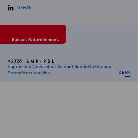
linkedin
©2026
Impressum
Déclaration de confidentialité
Sitemap
DEUT
FR
Paramètres cookies
DE
FR