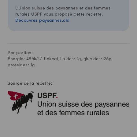
L’Union suisse des paysannes et des femmes
rurales USPF vous propose cette recette.
Découvrez paysannes.ch!
Par portion:
Énergie: 486kJ /
116
kcal, lipides:
1
g, glucides:
26
g,
protéines:
1
g
Source de la recette: