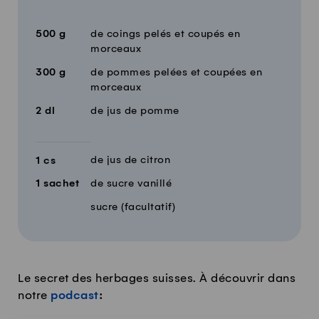
Quantité
Ingrédients
500
g
de coings pelés et coupés en
morceaux
300
g
de pommes pelées et coupées en
morceaux
2
dl
de jus de pomme
de jus de citron
1
cs
1
sachet
de sucre vanillé
sucre (facultatif)
Le secret des herbages suisses. À découvrir dans
notre
podcast
: