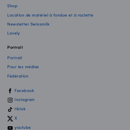
Shop
Location de matériel à fondue et à raclette
Newsletter Swissmilk
Lovely
Portrait
Portrait
Pour les médias
Fédération
Swissmilk sur les réseaux sociaux
Facebook
Instagram
tiktok
X
youtube