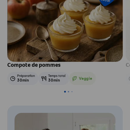
Compote de pommes
C
Préparation
Temps total
Veggie
30min
30min
Veggie