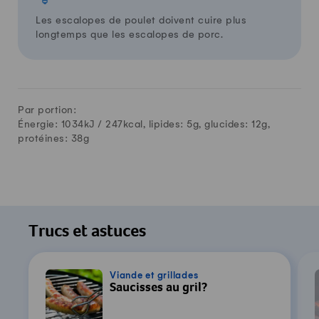
Les escalopes de poulet doivent cuire plus
longtemps que les escalopes de porc.
Par portion:
Énergie: 1034kJ /
247
kcal, lipides:
5
g, glucides:
12
g,
protéines:
38
g
Trucs et astuces
Viande et grillades
Saucisses au gril?