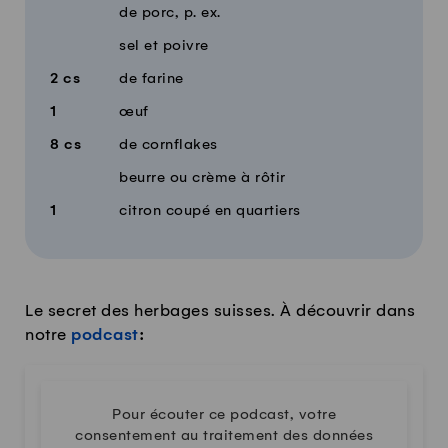
de porc, p. ex.
sel et poivre
2
cs
de farine
1
œuf
8
cs
de cornflakes
beurre ou crème à rôtir
1
citron coupé en quartiers
Le secret des herbages suisses. À découvrir dans
notre
podcast
:
Pour écouter ce podcast, votre
consentement au traitement des données