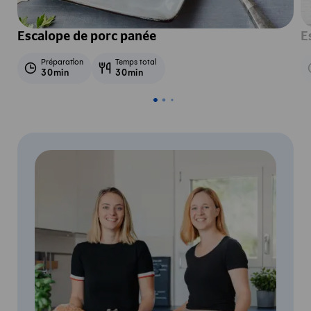
Escalope de porc panée
E
Préparation
Temps total
30min
30min