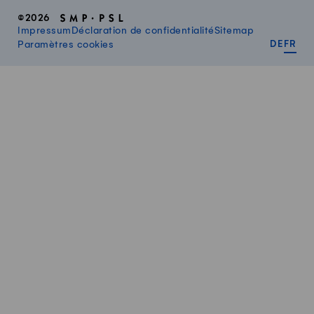
©2026
Impressum
Déclaration de confidentialité
Sitemap
DEUT
FR
Paramètres cookies
DE
FR