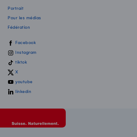
Portrait
Pour les médias
Fédération
Swissmilk sur les réseaux sociaux
Facebook
Instagram
tiktok
X
youtube
linkedin