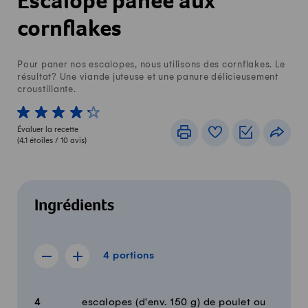
Escalope panée aux
cornflakes
Pour paner nos escalopes, nous utilisons des cornflakes. Le
résultat? Une viande juteuse et une panure délicieusement
croustillante.
1 von 5 étoiles
2 von 5 étoiles
3 von 5 étoiles
4 von 5 étoiles
5 von 5 étoiles
Évaluer la recette
Imprimer
Livre de recettes
Listes de c
Part
(
4.1
étoiles /
10
avis)
Ingrédients
4 portions
4
portions
Afficher la recette de 3 portions
Afficher la recette de 5 portions
Quantité
Ingrédients
4
escalopes (d'env. 150 g) de poulet ou