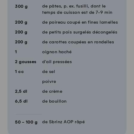
de pâtes, p. ex. fusilli, dont le
300
g
temps de cuisson est de 7-9 min
200
g
de poireau coupé en fines lamelles
200
g
de petits pois surgelés décongelés
200
g
de carottes coupées en rondelles
1
oignon haché
2
gousses
d'ail pressées
1
cc
de sel
poivre
2,5
dl
de crème
6,5
dl
de bouillon
de Sbrinz AOP râpé
50 - 100
g