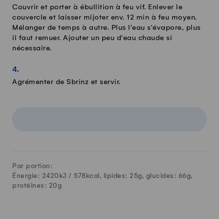
Couvrir et porter à ébullition à feu vif. Enlever le
couvercle et laisser mijoter env. 12 min à feu moyen.
Mélanger de temps à autre. Plus l'eau s'évapore, plus
il faut remuer. Ajouter un peu d'eau chaude si
nécessaire.
Agrémenter de Sbrinz et servir.
Par portion:
Énergie: 2420kJ /
578
kcal, lipides:
25
g, glucides:
66
g,
protéines:
20
g