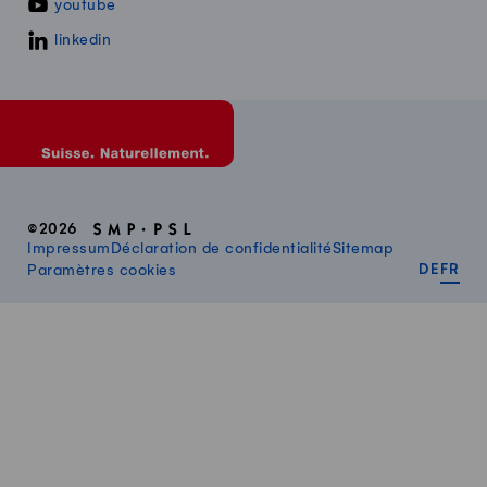
youtube
linkedin
©2026
Impressum
Déclaration de confidentialité
Sitemap
DEUT
FR
Paramètres cookies
DE
FR