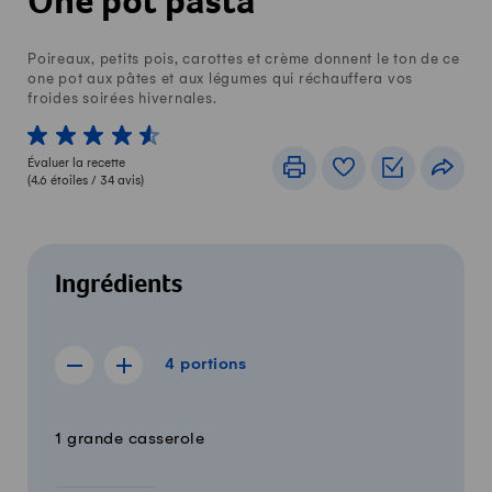
One pot pasta
Poireaux, petits pois, carottes et crème donnent le ton de ce
one pot aux pâtes et aux légumes qui réchauffera vos
froides soirées hivernales.
1 von 5 étoiles
2 von 5 étoiles
3 von 5 étoiles
4 von 5 étoiles
5 von 5 étoiles
Évaluer la recette
Imprimer
Livre de recettes
Listes de c
Part
(
4.6
étoiles /
34
avis)
Ingrédients
4 portions
4
portions
Afficher la recette de 3 portions
Afficher la recette de 5 portions
Quantité
Ingrédients
1 grande casserole