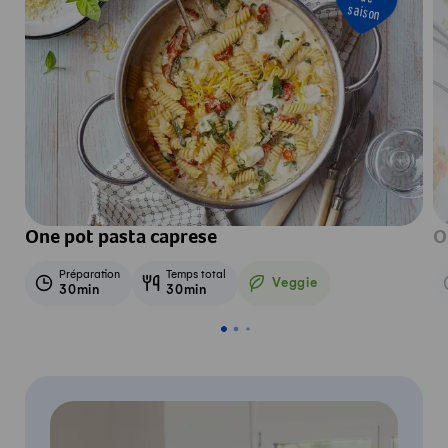
saison
One pot pasta caprese
O
Préparation
Temps total
Veggie
30min
30min
Veggie