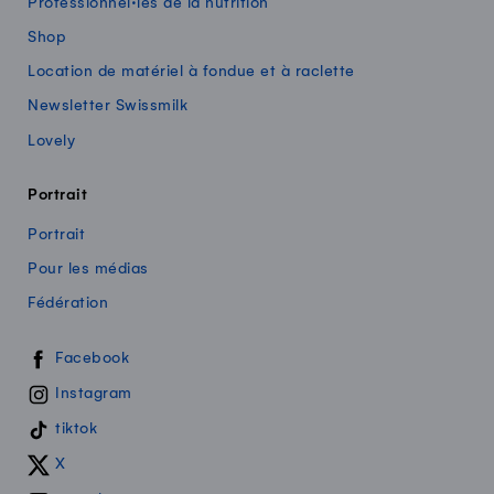
Professionnel·les de la nutrition
Shop
Location de matériel à fondue et à raclette
Newsletter Swissmilk
Lovely
Portrait
Portrait
Pour les médias
Fédération
Swissmilk sur les réseaux sociaux
Facebook
Instagram
tiktok
X