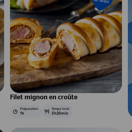
de saison
Filet mignon en croûte
Préparation
Temps total
1h
3h20min