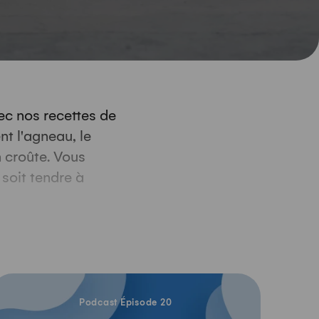
vec nos recettes de
nt l'agneau, le
n croûte. Vous
soit tendre à
. Les
de la saveur au
ner un filet en
Écouter le podcast
Podcast Épisode 20