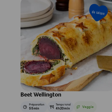
de saison
Beet Wellington
Préparation
Temps total
Veggie
55min
4h20min
Veggie