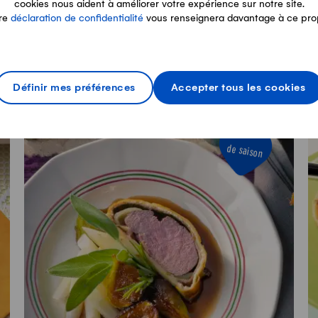
cookies nous aident à améliorer votre expérience sur notre site.
Filet de porc en croûte et sauce au
F
re
déclaration de confidentialité
vous renseignera davantage à ce pro
fromage
a
Préparation
Temps total
30min
1h20min
Définir mes préférences
Accepter tous les cookies
de saison