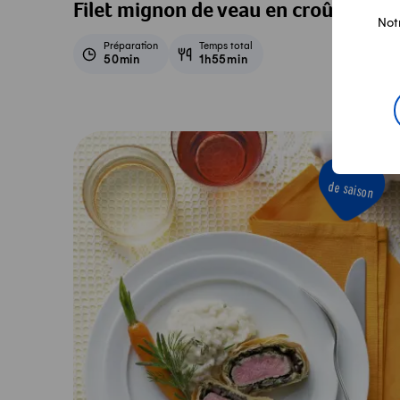
Filet mignon de veau en croûte
Not
Préparation
Temps total
50min
1h55min
de saison