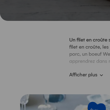
Un filet en croûte
filet en croûte, le
porc, un boeuf Wel
apprendrez dans n
souhait et que la 
Afficher plus
champignons, le la
plat. Laissez-vous
croûte!