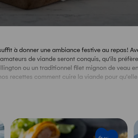
 suffit à donner une ambiance festive au repas! A
s amateurs de viande seront conquis, qu'ils préfère
lington ou un traditionnel filet mignon de veau e
os recettes comment cuire la viande pour qu'elle 
croûte de pâte devienne bien croustillante au four
rd, les fines herbes ou les fruits secs apportent 
 inspirer par nos idées pour sublimer et accompag