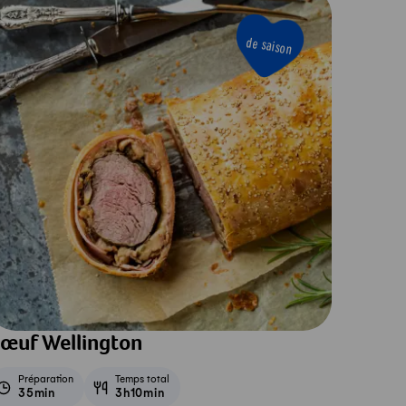
de saison
œuf Wellington
Préparation
Temps total
35min
3h10min