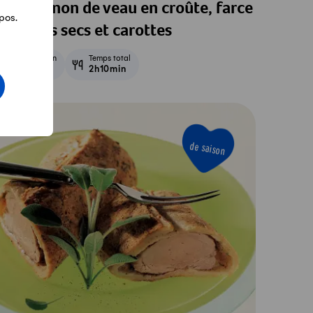
ilet mignon de veau en croûte, farce
pos.
ux fruits secs et carottes
Préparation
Temps total
40min
2h10min
de saison