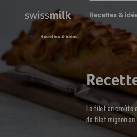
Surfer sur Swissmilk.ch
Accès rapides
Page d'accueil
Navigation princi
Recettes & idé
Recettes & idées
Recette
Le filet en croûte 
de filet mignon en 