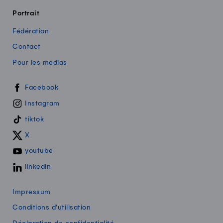
Portrait
Fédération
Contact
Pour les médias
Swissmilk sur les réseaux sociaux
Facebook
Instagram
tiktok
X
youtube
linkedin
Impressum
Conditions d'utilisation