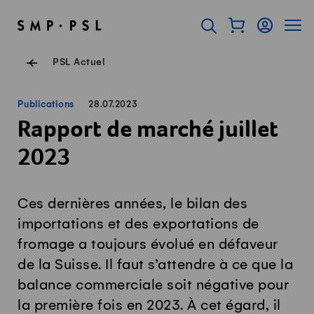
Surfer sur Swissmilk.ch
Accès rapides
Afficher mon pan
Connexion
Affich
Page d'accueil
Ouvrir l'onglet de rec
Navigation de pied de
PSL Actuel
Publications
28.07.2023
Rapport de marché juillet
2023
Ces dernières années, le bilan des
importations et des exportations de
fromage a toujours évolué en défaveur
de la Suisse. Il faut s’attendre à ce que la
balance commerciale soit négative pour
la première fois en 2023. À cet égard, il