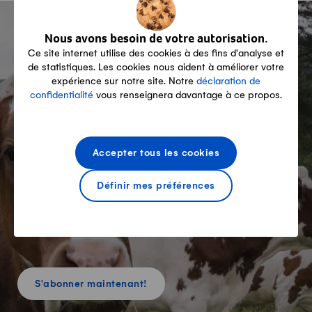
-
Nous avons besoin de votre autorisation.
Ce site internet utilise des cookies à des fins d'analyse et
Newsletter producteurs
de statistiques. Les cookies nous aident à améliorer votre
expérience sur notre site. Notre
déclaration de
confidentialité
vous renseignera davantage à ce propos.
Recevez gratuitement
notre newsletter
spécialisée
Accepter tous les cookies
Définir mes préférences
S'abonner maintenant!