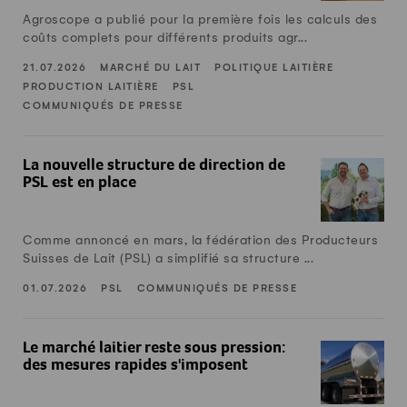
Politique laitière
Agroscope a publié pour la première fois les calculs des
2022
coûts complets pour différents produits agr...
Production laitière
2021
21.07.2026
MARCHÉ DU LAIT
POLITIQUE LAITIÈRE
PSL
PRODUCTION LAITIÈRE
PSL
2020
COMMUNIQUÉS DE PRESSE
Marketing Swissmilk
2019
La nouvelle structure de direction de PSL est en place
2018
La nouvelle structure de direction de
PSL est en place
2017
2016
Comme annoncé en mars, la fédération des Producteurs
2015
Suisses de Lait (PSL) a simplifié sa structure ...
2014
01.07.2026
PSL
COMMUNIQUÉS DE PRESSE
2013
Le marché laitier reste sous pression: des mesures rapides
2012
Le marché laitier reste sous pression:
des mesures rapides s'imposent
2011