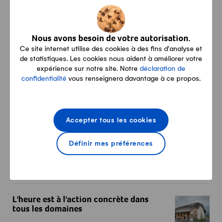
Depuis le 20 janvier 2026, les nouvelles valeurs de
référence ainsi que les conditions pour les livr...
Nous avons besoin de votre autorisation.
05.02.2026
MARCHÉ DU LAIT
PSL
Ce site internet utilise des cookies à des fins d'analyse et
COMMUNIQUÉS DE PRESSE
de statistiques. Les cookies nous aident à améliorer votre
expérience sur notre site. Notre
déclaration de
Tapis vert: de nouveaux progrès en matière de bien-être an
confidentialité
vous renseignera davantage à ce propos.
Tapis vert: de nouveaux progrès en
matière de bien-être animal
Accepter tous les cookies
"swissmilk green" incarne des normes élevées en matière
de bien-être animal et de durabilité pour le...
Définir mes préférences
30.01.2026
MARCHÉ DU LAIT
PSL
COMMUNIQUÉS DE PRESSE
L'heure est à l'action concrète dans tous les domaines
L'heure est à l'action concrète dans
tous les domaines