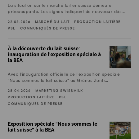
2010
La situation sur le marché laitier suisse demeure
2009
préoccupante. Les signes indiquant de nouveaux dés...
2008
22.06.2026
MARCHÉ DU LAIT
PRODUCTION LAITIÈRE
PSL
COMMUNIQUÉS DE PRESSE
À la découverte du lait suisse: inauguration de l'exposition 
À la découverte du lait suisse:
inauguration de l'exposition spéciale à
la BEA
Avec l'inauguration officielle de l'exposition spéciale
"Nous sommes le lait suisse" au Grünes Zentr...
28.04.2026
MARKETING SWISSMILK
PRODUCTION LAITIÈRE
PSL
COMMUNIQUÉS DE PRESSE
Exposition spéciale "Nous sommes le lait suisse" à la BEA
Exposition spéciale "Nous sommes le
lait suisse" à la BEA