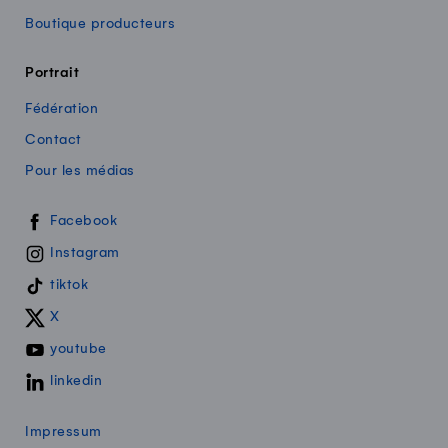
Boutique producteurs
Portrait
Fédération
Contact
Pour les médias
Swissmilk sur les réseaux sociaux
Facebook
Instagram
tiktok
X
youtube
linkedin
Impressum