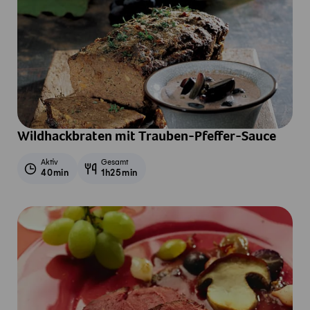
Wildhackbraten mit Trauben-Pfeffer-Sauce
Aktiv
Gesamt
40min
1h25min