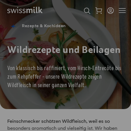
Navigieren auf Swissmilk.ch
Schnellzugriff-Links
Warenkorb als Fl
Login
Seiten
Startseite
Suche öffnen
Servicenavigation
Rezepte & Kochideen
Wildrezepte und Beilagen
Von klassisch bis raffiniert, vom Hirsch-Entrecôte bis
zum Rehpfeffer - unsere Wildrezepte zeigen
Wildfleisch in seiner ganzen Vielfalt.
Feinschmecker schätzen Wildfleisch, weil es so
besonders aromatisch und vielseitig ist. Wir haben