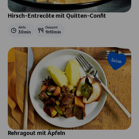
Hirsch-Entrecôte mit Quitten-Confit
Aktiv
Gesamt
30min
1h10min
Saison
Rehragout mit Äpfeln