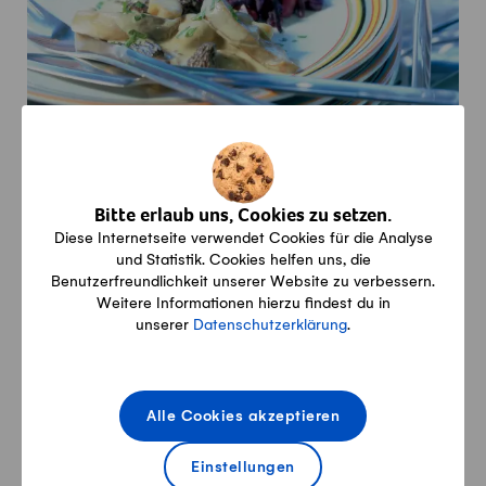
Pilzragout mit Buchweizenspätzli und
Rotkraut
Bitte erlaub uns, Cookies zu setzen.
Aktiv
Gesamt
Diese Internetseite verwendet Cookies für die Analyse
Vegi
40min
1h55min
Vegetarisch
und Statistik. Cookies helfen uns, die
Benutzerfreundlichkeit unserer Website zu verbessern.
Weitere Informationen hierzu findest du in
unserer
Datenschutzerklärung
.
Saison
Alle Cookies akzeptieren
Einstellungen