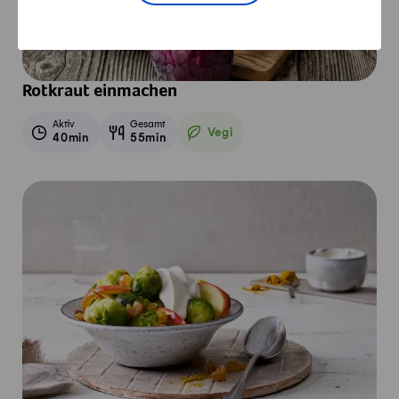
Rotkraut einmachen
Aktiv
Gesamt
Vegi
40min
55min
Vegetarisch