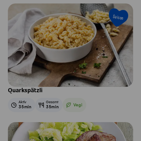
Saison
Quarkspätzli
Aktiv
Gesamt
Vegi
35min
35min
Vegetarisch