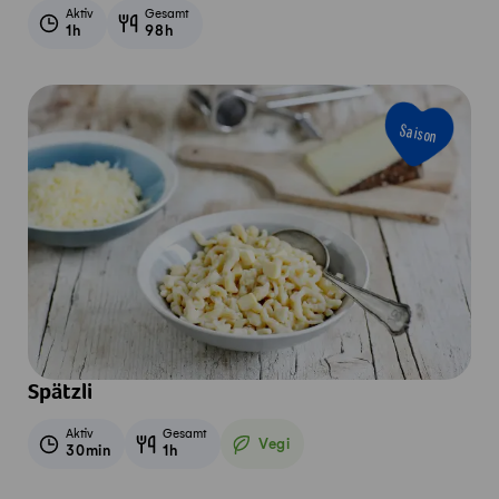
Aktiv
Gesamt
1h
98h
Saison
Spätzli
Aktiv
Gesamt
Vegi
30min
1h
Vegetarisch