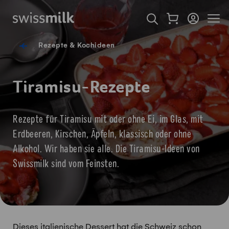
Navigieren auf Swissmilk.ch
Schnellzugriff-Links
Warenkorb als Fl
Login
Seiten
Startseite
Suche öffnen
Servicenavigation
Rezepte & Kochideen
Tiramisu-Rezepte
Rezepte für Tiramisu mit oder ohne Ei, im Glas, mit
Erdbeeren, Kirschen, Äpfeln, klassisch oder ohne
Alkohol. Wir haben sie alle. Die Tiramisu-Ideen von
Swissmilk sind vom Feinsten.
Dieses italienische Dessert hat die Schweiz schon