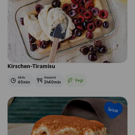
Kirschen-Tiramisu
Aktiv
Gesamt
Vegi
40min
2h40min
Vegetarisch
Saison