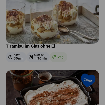
Tiramisu im Glas ohne Ei
Aktiv
Gesamt
Vegi
30min
1h30min
Vegetarisch
Saison