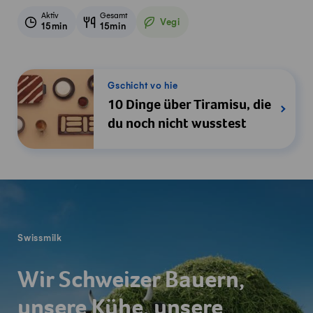
Aktiv
Gesamt
Vegi
15min
15min
Vegetarisch
Gschicht vo hie
10 Dinge über Tiramisu, die
du noch nicht wusstest
Fusszeile
Swissmilk
Wir Schweizer Bauern,
unsere Kühe, unsere