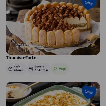
Saison
Tiramisu-Torte
Aktiv
Gesamt
Vegi
45min
3h45min
Vegetarisch
Saison