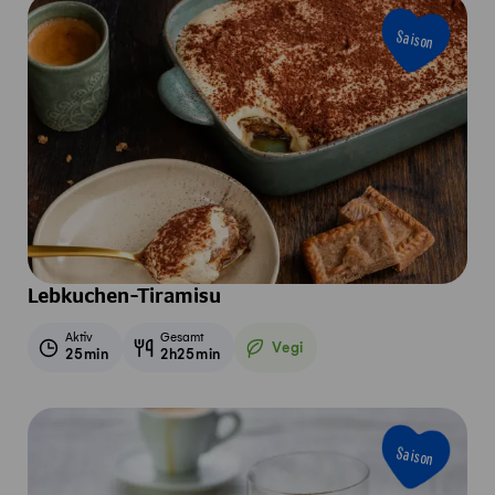
Saison
Lebkuchen-Tiramisu
Aktiv
Gesamt
Vegi
25min
2h25min
Vegetarisch
Saison