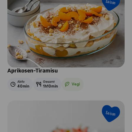
Saison
Aprikosen-Tiramisu
Aktiv
Gesamt
Vegi
40min
1h10min
Vegetarisch
Saison