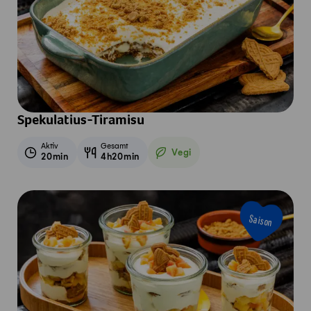
Spekulatius-Tiramisu
Aktiv
Gesamt
Vegi
20min
4h20min
Vegetarisch
Saison