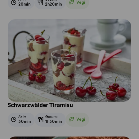
Vegi
20min
2h20min
Vegetarisch
Schwarzwälder Tiramisu
Aktiv
Gesamt
Vegi
30min
1h30min
Vegetarisch