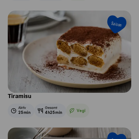
Saison
Tiramisu
Aktiv
Gesamt
Vegi
25min
4h25min
Vegetarisch