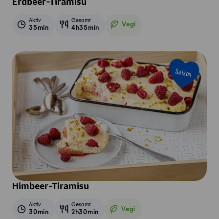
Erdbeer-Tiramisu
Aktiv
Gesamt
Vegi
35min
4h35min
Vegetarisch
Saison
Himbeer-Tiramisu
Aktiv
Gesamt
Vegi
30min
2h30min
Vegetarisch