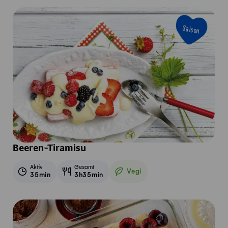
Saison
Beeren-Tiramisu
Aktiv
Gesamt
Vegi
35min
3h35min
Vegetarisch