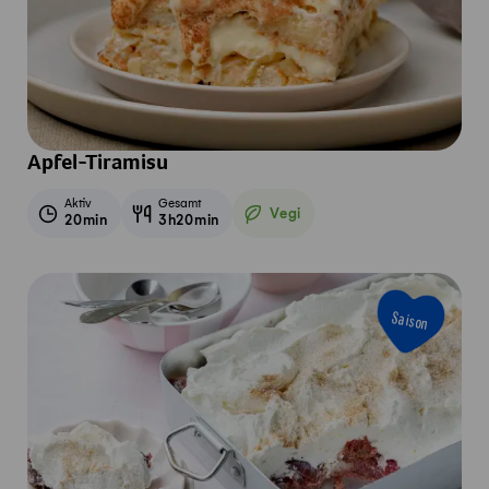
Apfel-Tiramisu
Aktiv
Gesamt
Vegi
20min
3h20min
Vegetarisch
Saison