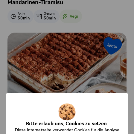
Mandarinen-Tiramisu
Aktiv
Gesamt
Vegi
30min
30min
Vegetarisch
Saison
Tiramisu-Brownies
Bitte erlaub uns, Cookies zu setzen.
Aktiv
Gesamt
Vegi
Diese Internetseite verwendet Cookies für die Analyse
40min
1h10min
Vegetarisch