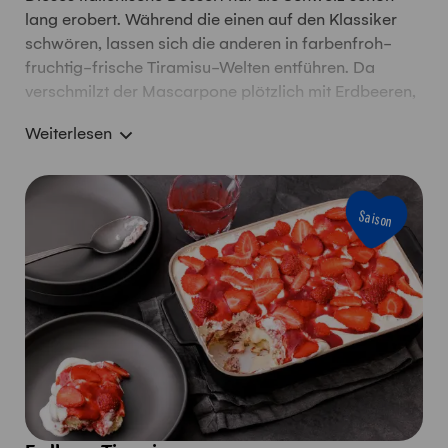
lang erobert. Während die einen auf den Klassiker
schwören, lassen sich die anderen in farbenfroh-
fruchtig-frische Tiramisu-Welten entführen. Da
verschmilzt der Mascarpone plötzlich mit Erdbeeren,
Himbeeren, Kirschen oder Äpfeln. Jedes einzelne
Weiterlesen
unserer Tiramisu-Rezepte lohnt sich, ausprobiert zu
werden, denn alle machen gute Laune.
Saison