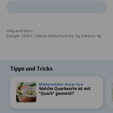
100g enthalten:
Energie: 255kJ /
61
kcal, Kohlenhydrate:
3
g, Eiweiss:
9
g
Tipps und Tricks
Milchprodukte-Know-how
Welche Quarksorte ist mit
"Quark" gemeint?