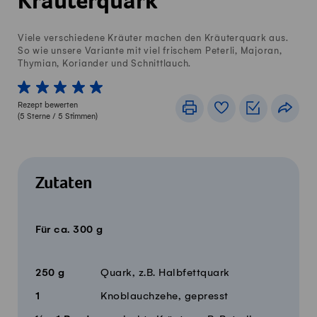
Kräuterquark
Viele verschiedene Kräuter machen den Kräuterquark aus.
So wie unsere Variante mit viel frischem Peterli, Majoran,
Thymian, Koriander und Schnittlauch.
1 von 5 Sterne
2 von 5 Sterne
3 von 5 Sterne
4 von 5 Sterne
5 von 5 Sterne
Rezept bewerten
Drucken
Rezeptbuch
Einkaufslis
Teile
(
5
Sterne /
5
Stimmen)
Zutaten
Für ca. 300 g
Menge
Zutaten
250
g
Quark, z.B. Halbfettquark
1
Knoblauchzehe, gepresst