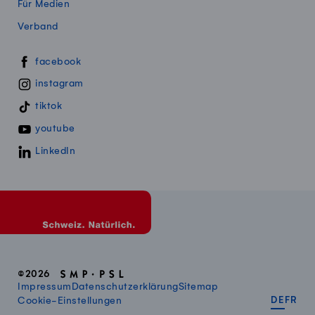
Für Medien
Verband
Swissmillk auf Social Media
facebook
instagram
tiktok
youtube
LinkedIn
©2026
Impressum
Datenschutzerklärung
Sitemap
DEUT
FR
Cookie-Einstellungen
DE
FR