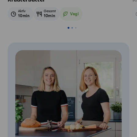
Kräuterbutter
K
Aktiv
Gesamt
Vegi
10min
10min
Vegetarisch