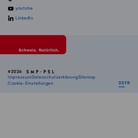
youtube
LinkedIn
©2026
Impressum
Datenschutzerklärung
Sitemap
DEUT
FR
Cookie-Einstellungen
DE
FR