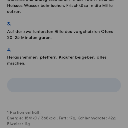
Heisses Wasser beimischen. Frischkäse in die Mitte
setzen.
Auf der zweituntersten Rille des vorgeheizten Ofens
20-25 Minuten garen.
Herausnehmen, pfeffern, Kräuter beigeben, alles
mischen.
1 Portion enthält:
Energie: 1541kJ /
368
kcal, Fett:
17
g, Kohlenhydrate:
42
g,
Eiweiss:
11
g