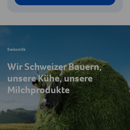
Fusszeile
Swissmilk
Wir Schweizer Bauern,
unsere Kühe, unsere
Milchprodukte