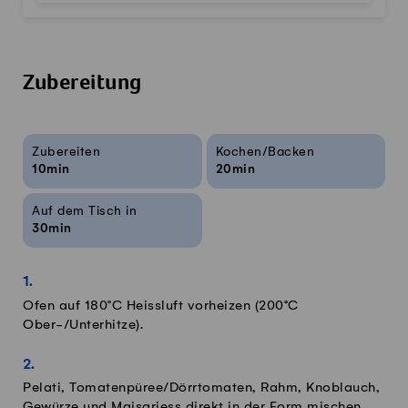
Zubereitung
Rezeptinfos
Zubereiten
Kochen/Backen
10min
20min
Auf dem Tisch in
30min
Ofen auf 180°C Heissluft vorheizen (200°C
Ober-/Unterhitze).
Pelati, Tomatenpüree/Dörrtomaten, Rahm, Knoblauch,
Gewürze und Maisgriess direkt in der Form mischen.