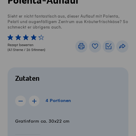
Polenta-Auflauf
Sieht er nicht fantastisch aus, dieser Auflauf mit Polenta,
Pelati und augenfälligem Zentrum aus Kräuterfrischkäse? So
schmeckt er übrigens auch.
1 von 5 Sterne
2 von 5 Sterne
3 von 5 Sterne
4 von 5 Sterne
5 von 5 Sterne
Rezept bewerten
Drucken
Rezeptbuch
Einkaufslis
Teile
(
4.1
Sterne /
26
Stimmen)
Zutaten
4 Portionen
4
Portionen
Rezept für 3 Portionen anzeigen
Rezept für 5 Portionen anzeigen
Menge
Zutaten
Gratinform ca. 30x22 cm