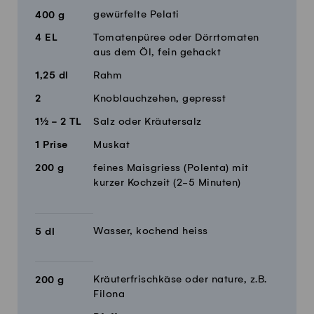
gewürfelte Pelati
400
g
4
EL
Tomatenpüree oder Dörrtomaten
aus dem Öl, fein gehackt
1,25
dl
Rahm
2
Knoblauchzehen, gepresst
1½ - 2
TL
Salz oder Kräutersalz
1
Prise
Muskat
200
g
feines Maisgriess (Polenta) mit
kurzer Kochzeit (2-5 Minuten)
Wasser, kochend heiss
5
dl
Kräuterfrischkäse oder nature, z.B.
200
g
Filona