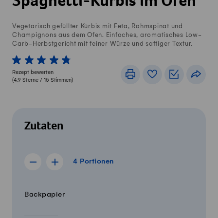
Spaghetti-Kürbis im Ofen
Vegetarisch gefüllter Kürbis mit Feta, Rahmspinat und
Champignons aus dem Ofen. Einfaches, aromatisches Low-
Carb-Herbstgericht mit feiner Würze und saftiger Textur.
1 von 5 Sterne
2 von 5 Sterne
3 von 5 Sterne
4 von 5 Sterne
5 von 5 Sterne
Rezept bewerten
Drucken
Rezeptbuch
Einkaufslis
Teile
(
4.9
Sterne /
15
Stimmen)
Zutaten
4 Portionen
4
Portionen
Rezept für 3 Portionen anzeigen
Rezept für 5 Portionen anzeigen
Menge
Zutaten
Backpapier