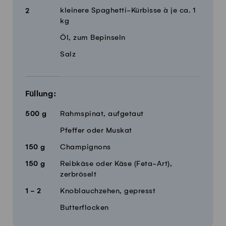
kleinere Spaghetti-Kürbisse à je ca. 1
2
kg
Öl, zum Bepinseln
Salz
Füllung:
500
g
Rahmspinat, aufgetaut
Pfeffer oder Muskat
150
g
Champignons
150
g
Reibkäse oder Käse (Feta-Art),
zerbröselt
1 - 2
Knoblauchzehen, gepresst
Butterflocken