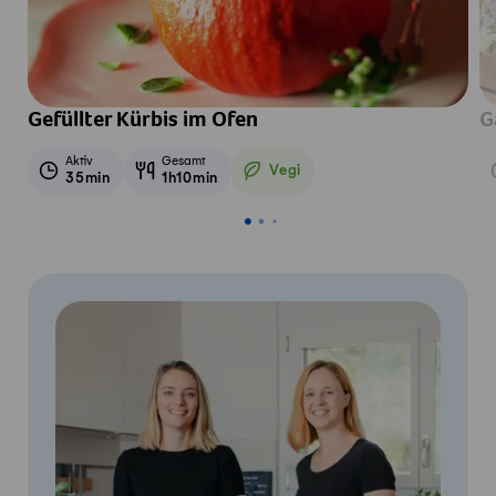
Gefüllter Kürbis im Ofen
G
Aktiv
Gesamt
Vegi
35min
1h10min
Vegetarisch