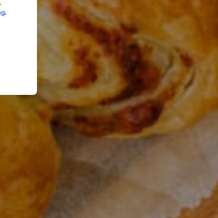
.
ng
.