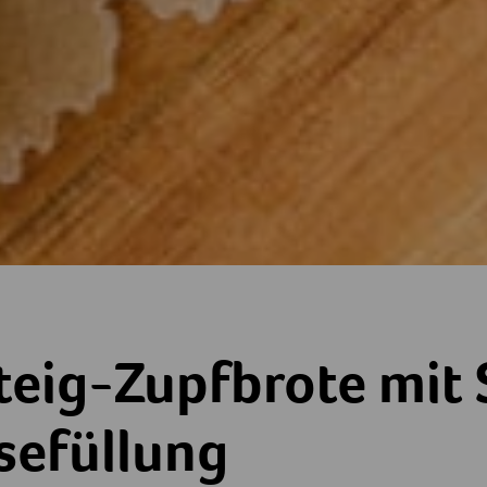
rote mit Speck- und Käsefüllung
rteig-Zupfbrote mit
sefüllung