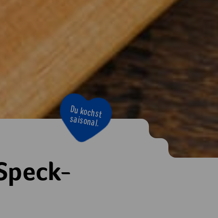
Du kochst
saisonal.
 Speck-