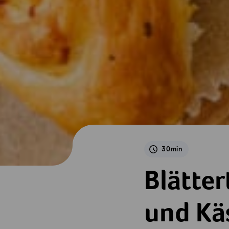
30min
Blätterteig-Zupfb
Blätte
und Kä