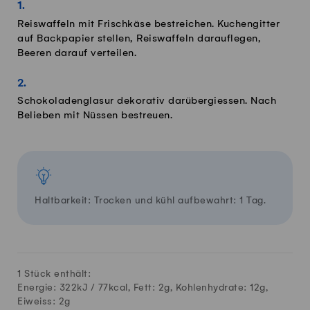
Reiswaffeln mit Frischkäse bestreichen. Kuchengitter
auf Backpapier stellen, Reiswaffeln darauflegen,
Beeren darauf verteilen.
Schokoladenglasur dekorativ darübergiessen. Nach
Belieben mit Nüssen bestreuen.
Haltbarkeit: Trocken und kühl aufbewahrt: 1 Tag.
1 Stück enthält:
Energie: 322kJ /
77
kcal, Fett:
2
g, Kohlenhydrate:
12
g,
Eiweiss:
2
g