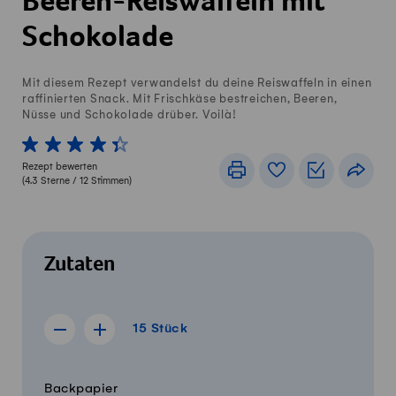
Beeren-Reiswaffeln mit
Schokolade
Mit diesem Rezept verwandelst du deine Reiswaffeln in einen
raffinierten Snack. Mit Frischkäse bestreichen, Beeren,
Nüsse und Schokolade drüber. Voilà!
1 von 5 Sterne
2 von 5 Sterne
3 von 5 Sterne
4 von 5 Sterne
5 von 5 Sterne
Rezept bewerten
Drucken
Rezeptbuch
Einkaufslis
Teile
(
4.3
Sterne /
12
Stimmen)
Zutaten
15 Stück
15
Stück
Rezept für 14 Stück anzeigen
Rezept für 16 Stück anzeigen
Menge
Zutaten
Backpapier