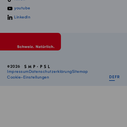
youtube
LinkedIn
©2026
Impressum
Datenschutzerklärung
Sitemap
DEUT
FR
Cookie-Einstellungen
DE
FR