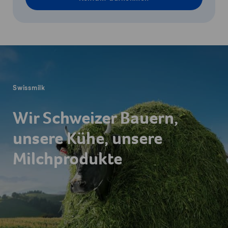
Fusszeile
Swissmilk
Wir Schweizer Bauern,
unsere Kühe, unsere
Milchprodukte