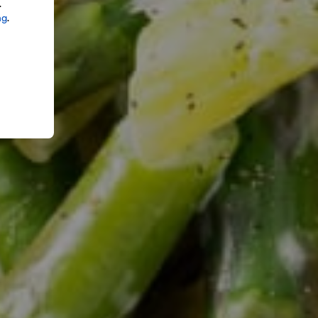
.
ng
.