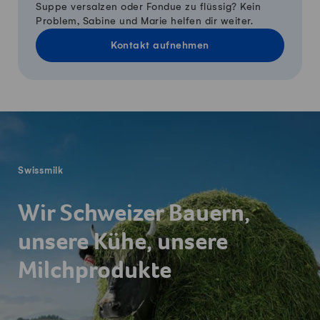
Suppe versalzen oder Fondue zu flüssig? Kein
Problem, Sabine und Marie helfen dir weiter.
Kontakt aufnehmen
Fusszeile
Swissmilk
Wir Schweizer Bauern,
unsere Kühe, unsere
Milchprodukte