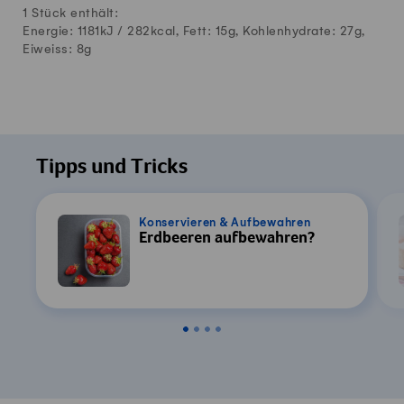
1 Stück enthält:
Energie: 1181kJ /
282
kcal, Fett:
15
g, Kohlenhydrate:
27
g,
Eiweiss:
8
g
Tipps und Tricks
Konservieren & Aufbewahren
Erdbeeren aufbewahren?