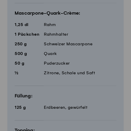
Mascarpone-Quark-Crème:
1,25
dl
Rahm
1
Päckchen
Rahmhalter
250
g
Schweizer Mascarpone
500
g
Quark
50
g
Puderzucker
½
Zitrone, Schale und Saft
Füllung:
125
g
Erdbeeren, gewürfelt
Topping: