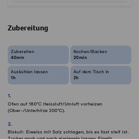
Zubereitung
Rezeptinfos
Zubereiten
Kochen/Backen
40min
20min
Auskühlen lassen
Auf dem Tisch in
1h
2h
Ofen auf 180°C Heissluft/Umluft vorheizen
(Ober-/Unterhitze 200°C).
Biskuit: Eiweiss mit Salz schlagen, bis es fast steif ist.
Zucker nach und nach einrieseln lassen. Eigelb