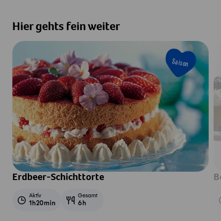
Hier gehts fein weiter
Saison
Erdbeer-Schichttorte
B
Aktiv
Gesamt
1h20min
6h