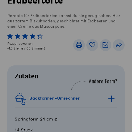
Erdbeertorte
Rezepte für Erdbeertorten kannst du nie genug haben. Hier
aus zartem Biskuitboden, geschichtet mit Erdbeeren und
einer Crème aus Mascarpone.
1 von 5 Sterne
2 von 5 Sterne
3 von 5 Sterne
4 von 5 Sterne
5 von 5 Sterne
Rezept bewerten
Drucken
Rezeptbuch
Einkaufslis
Teile
(
4.3
Sterne /
63
Stimmen)
Zutaten
Andere Form?
Backformen-Umrechner
Springform 24 cm ⌀
14 Stück