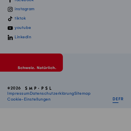
instagram
tiktok
youtube
LinkedIn
©2026
Impressum
Datenschutzerklärung
Sitemap
DEUT
FR
Cookie-Einstellungen
DE
FR