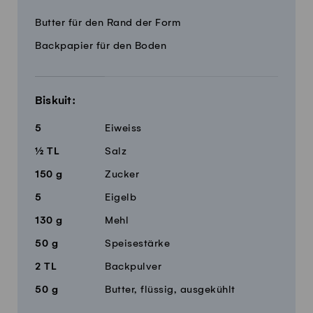
Menge
Zutaten
Butter für den Rand der Form
Backpapier für den Boden
Biskuit:
5
Eiweiss
½
TL
Salz
150
g
Zucker
5
Eigelb
130
g
Mehl
50
g
Speisestärke
2
TL
Backpulver
50
g
Butter, flüssig, ausgekühlt