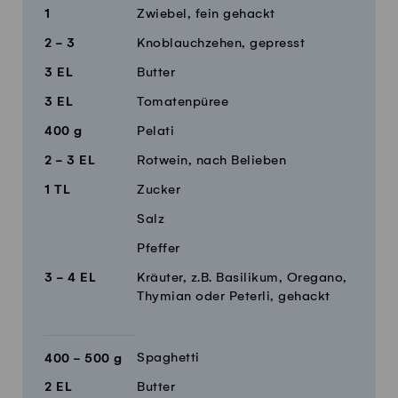
1
Zwiebel, fein gehackt
2 - 3
Knoblauchzehen, gepresst
3
EL
Butter
3
EL
Tomatenpüree
400
g
Pelati
2 - 3
EL
Rotwein, nach Belieben
1
TL
Zucker
Salz
Pfeffer
3 - 4
EL
Kräuter, z.B. Basilikum, Oregano,
Thymian oder Peterli, gehackt
Spaghetti
400 - 500
g
2
EL
Butter