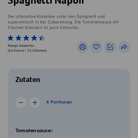
Spaghetti Napoli
Der ultimative Klassiker unter den Spaghetti und
supereinfach in der Zubereitung. Die Tomatensauce mit
frischen Kräutern ist pure Italianità.
1 von 5 Sterne
2 von 5 Sterne
3 von 5 Sterne
4 von 5 Sterne
5 von 5 Sterne
Rezept bewerten
Drucken
Rezeptbuch
Einkaufslis
Teile
(
4.4
Sterne /
32
Stimmen)
Zutaten
4 Portionen
4
Portionen
Rezept für 3 Portionen anzeigen
Rezept für 5 Portionen anzeigen
Menge
Zutaten
Tomatensauce: