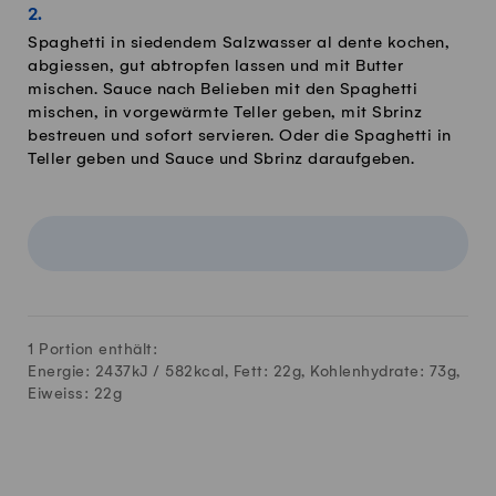
Spaghetti in siedendem Salzwasser al dente kochen,
abgiessen, gut abtropfen lassen und mit Butter
mischen. Sauce nach Belieben mit den Spaghetti
mischen, in vorgewärmte Teller geben, mit Sbrinz
bestreuen und sofort servieren. Oder die Spaghetti in
Teller geben und Sauce und Sbrinz daraufgeben.
1 Portion enthält:
Energie: 2437kJ /
582
kcal, Fett:
22
g, Kohlenhydrate:
73
g,
Eiweiss:
22
g