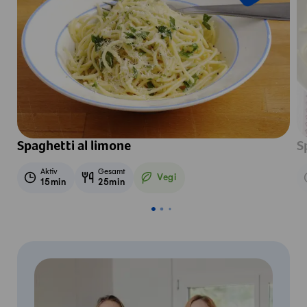
Spaghetti al limone
S
Aktiv
Gesamt
Vegi
15min
25min
Vegetarisch