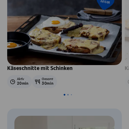
Saison
Käseschnitte mit Schinken
K
Aktiv
Gesamt
20min
30min