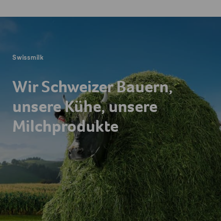
Fusszeile
Swissmilk
Wir Schweizer Bauern,
unsere Kühe, unsere
Milchprodukte