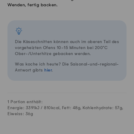
Wenden, fertig backen.
Die Käseschnitten können auch im oberen Teil des
vorgeheizten Ofens 10-15 Minuten bei 200°C
Ober-/Unterhitze gebacken werden.
Was koche ich heute? Die Saisonal-und-regional-
Antwort gibts
hier
.
1 Portion enthält:
Energie: 3391kJ /
810
kcal, Fett:
48
g, Kohlenhydrate:
57
g,
Eiweiss:
36
g