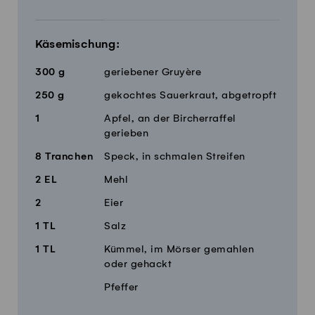
Käsemischung:
300
g
geriebener Gruyère
250
g
gekochtes Sauerkraut, abgetropft
1
Apfel, an der Bircherraffel
gerieben
8
Tranchen
Speck, in schmalen Streifen
2
EL
Mehl
2
Eier
1
TL
Salz
1
TL
Kümmel, im Mörser gemahlen
oder gehackt
Pfeffer