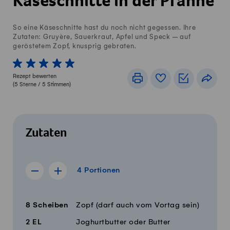
Käseschnitte in der Pfanne
So eine Käseschnitte hast du noch nicht gegessen. Ihre
Zutaten: Gruyère, Sauerkraut, Apfel und Speck – auf
geröstetem Zopf, knusprig gebraten.
1 von 5 Sterne
2 von 5 Sterne
3 von 5 Sterne
4 von 5 Sterne
5 von 5 Sterne
Rezept bewerten
Drucken
Rezeptbuch
Einkaufslis
Teile
(
5
Sterne /
5
Stimmen)
Zutaten
4 Portionen
4
Portionen
Rezept für 3 Portionen anzeigen
Rezept für 5 Portionen anzeigen
Menge
Zutaten
8
Scheiben
Zopf (darf auch vom Vortag sein)
2
EL
Joghurtbutter oder Butter