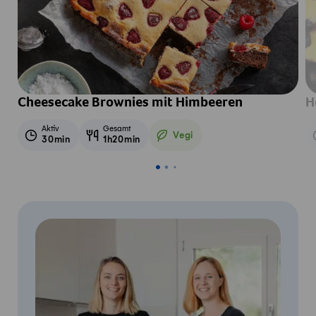
Cheesecake Brownies mit Himbeeren
H
Aktiv
Gesamt
Vegi
30min
1h20min
Vegetarisch