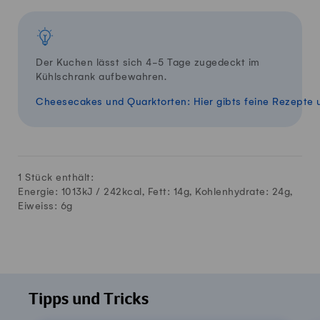
Der Kuchen lässt sich 4-5 Tage zugedeckt im
Kühlschrank aufbewahren.
Cheesecakes und Quarktorten: Hier gibts feine Rezepte u
1 Stück enthält:
Energie: 1013kJ /
242
kcal, Fett:
14
g, Kohlenhydrate:
24
g,
Eiweiss:
6
g
Tipps und Tricks