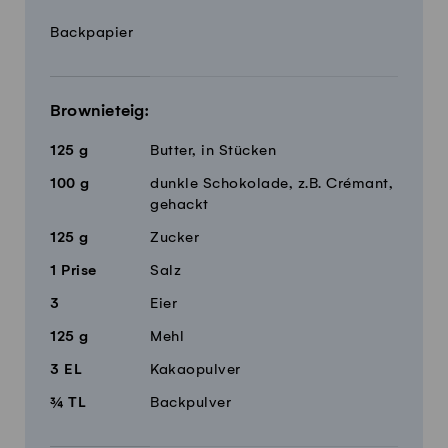
Menge
Zutaten
Backpapier
Brownieteig:
125
g
Butter, in Stücken
100
g
dunkle Schokolade, z.B. Crémant,
gehackt
125
g
Zucker
1
Prise
Salz
3
Eier
125
g
Mehl
3
EL
Kakaopulver
¾
TL
Backpulver