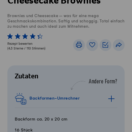
Cheesecake Brownies
Brownies und Cheesecake – was für eine mega
Geschmackskombination. Saftig und schoggig. Total einfach
zu machen und auch ideal zum Mitnehmen.
1 von 5 Sterne
2 von 5 Sterne
3 von 5 Sterne
4 von 5 Sterne
5 von 5 Sterne
Rezept bewerten
Drucken
Rezeptbuch
Einkaufslis
Teile
(
4.3
Sterne /
110
Stimmen)
Zutaten
Andere Form?
Backformen-Umrechner
Backform ca. 20 x 20 cm
16 Stück