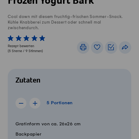
Frozen Yogurt Bark
Cool down mit diesem fruchtig-frischen Sommer-Snack.
Kühle Knabberei zum Dessert oder schnell mal
zwischendurch.
1 von 5 Sterne
2 von 5 Sterne
3 von 5 Sterne
4 von 5 Sterne
5 von 5 Sterne
Rezept bewerten
Drucken
Rezeptbuch
Einkaufslis
Teile
(
5
Sterne /
9
Stimmen)
Zutaten
5 Portionen
5
Portionen
Rezept für 4 Portionen anzeigen
Rezept für 6 Portionen anzeigen
Menge
Zutaten
Gratinform von ca. 26x26 cm
Backpapier