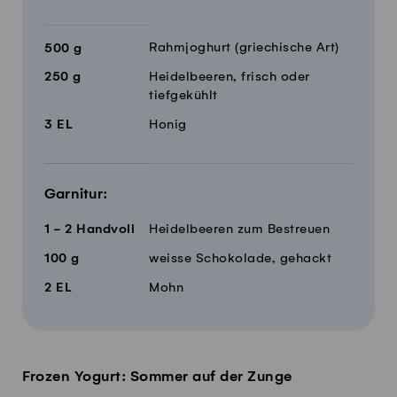
Rahmjoghurt (griechische Art)
500
g
250
g
Heidelbeeren, frisch oder
tiefgekühlt
3
EL
Honig
Garnitur:
1 - 2
Handvoll
Heidelbeeren zum Bestreuen
100
g
weisse Schokolade, gehackt
2
EL
Mohn
Frozen Yogurt: Sommer auf der Zunge