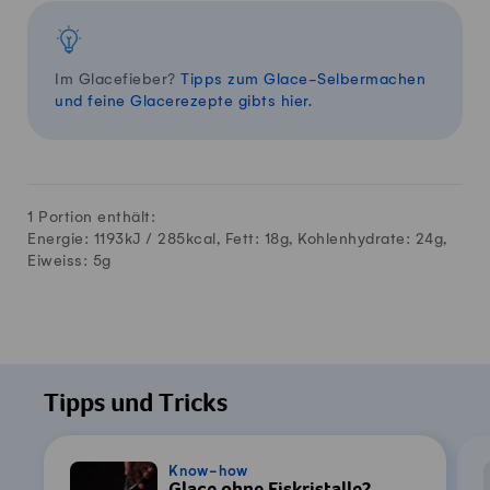
Im Glacefieber?
Tipps zum Glace-Selbermachen
und feine Glacerezepte gibts hier.
1 Portion enthält:
Energie: 1193kJ /
285
kcal, Fett:
18
g, Kohlenhydrate:
24
g,
Eiweiss:
5
g
Tipps und Tricks
Know-how