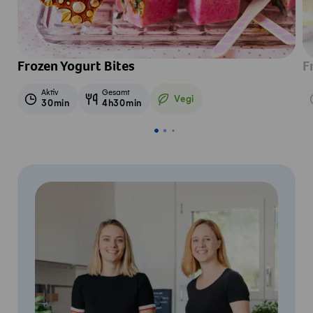
Frozen Yogurt Bites
F
Aktiv
Gesamt
Vegi
30min
4h30min
Vegetarisch