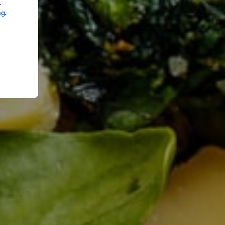
.
ng
.