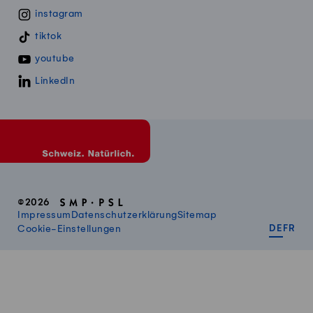
instagram
tiktok
youtube
LinkedIn
©2026
Impressum
Datenschutzerklärung
Sitemap
DEUT
FR
Cookie-Einstellungen
DE
FR