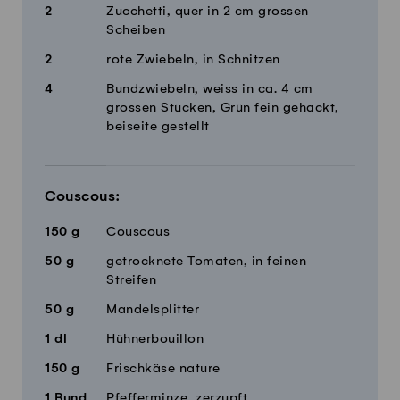
2
Zucchetti, quer in 2 cm grossen
Scheiben
2
rote Zwiebeln, in Schnitzen
4
Bundzwiebeln, weiss in ca. 4 cm
grossen Stücken, Grün fein gehackt,
beiseite gestellt
Couscous:
150
g
Couscous
50
g
getrocknete Tomaten, in feinen
Streifen
50
g
Mandelsplitter
1
dl
Hühnerbouillon
150
g
Frischkäse nature
1
Bund
Pfefferminze, zerzupft