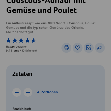
Couscous-Auflauf mit
Gemüse und Poulet
Ein Auflaufrezept wie aus 1001 Nacht. Couscous, Poulet,
Gemüse und die typischen Gewürze des Orients.
Märchenhaft gut.
1 von 5 Sterne
2 von 5 Sterne
3 von 5 Sterne
4 von 5 Sterne
5 von 5 Sterne
Rezept bewerten
Drucken
Rezeptbuch
Einkaufslis
Teile
(
4.7
Sterne /
10
Stimmen)
Zutaten
4 Portionen
4
Portionen
Rezept für 3 Portionen anzeigen
Rezept für 5 Portionen anzeigen
Menge
Zutaten
Backblech