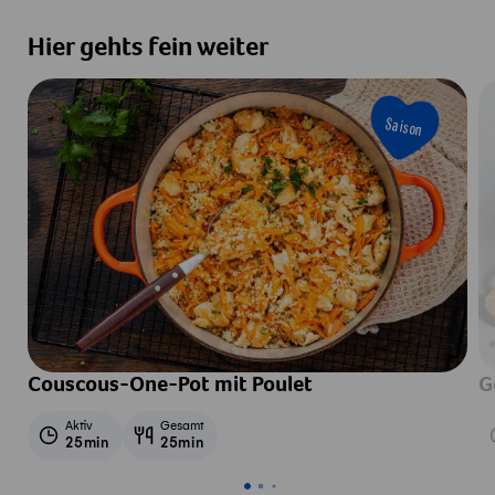
Hier gehts fein weiter
Saison
Couscous-One-Pot mit Poulet
G
Aktiv
Gesamt
25min
25min