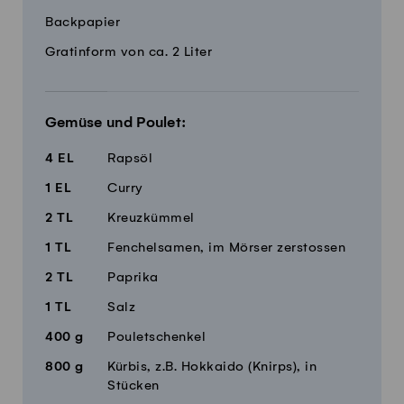
Backpapier
Gratinform von ca. 2 Liter
Gemüse und Poulet:
4
EL
Rapsöl
1
EL
Curry
2
TL
Kreuzkümmel
1
TL
Fenchelsamen, im Mörser zerstossen
2
TL
Paprika
1
TL
Salz
400
g
Pouletschenkel
800
g
Kürbis, z.B. Hokkaido (Knirps), in
Stücken