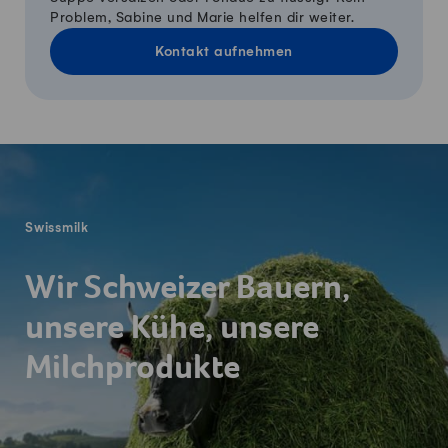
Problem, Sabine und Marie helfen dir weiter.
Kontakt aufnehmen
Fusszeile
Swissmilk
Wir Schweizer Bauern,
unsere Kühe, unsere
Milchprodukte