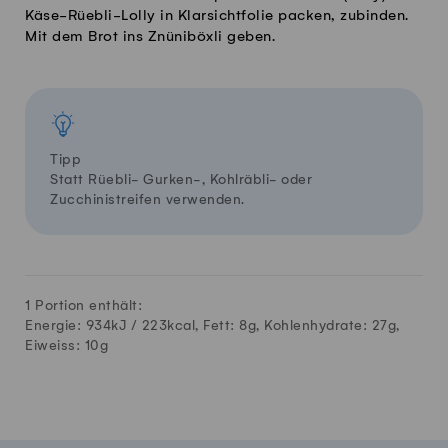
Käse-Rüebli-Lolly in Klarsichtfolie packen, zubinden.
Mit dem Brot ins Znüniböxli geben.
Tipp
Statt Rüebli- Gurken-, Kohlräbli- oder
Zucchinistreifen verwenden.
1 Portion enthält:
Energie: 934kJ /
223
kcal, Fett:
8
g, Kohlenhydrate:
27
g,
Eiweiss:
10
g