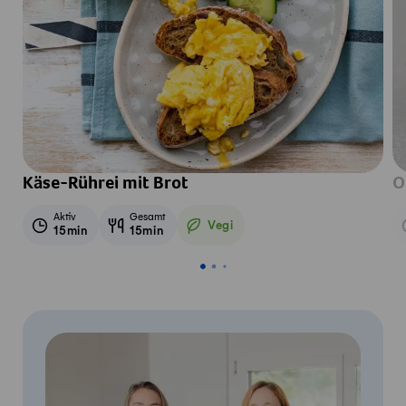
Käse-Rührei mit Brot
O
Aktiv
Gesamt
Vegi
15min
15min
Vegetarisch