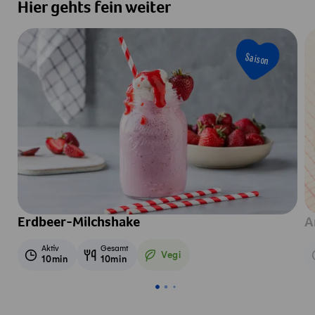
Hier gehts fein weiter
Saison
Erdbeer-Milchshake
A
Aktiv
Gesamt
Vegi
10min
10min
Vegetarisch