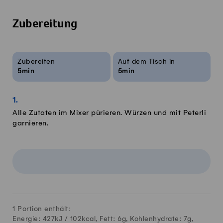
Zubereitung
Rezeptinfos
Zubereiten
Auf dem Tisch in
5min
5min
Alle Zutaten im Mixer pürieren. Würzen und mit Peterli
garnieren.
1 Portion enthält:
Energie: 427kJ /
102
kcal, Fett:
6
g, Kohlenhydrate:
7
g,