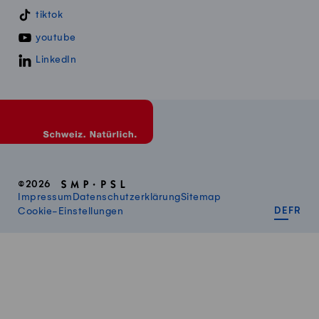
tiktok
youtube
LinkedIn
©2026
Impressum
Datenschutzerklärung
Sitemap
DEUT
FR
Cookie-Einstellungen
DE
FR