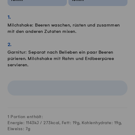
Milchshake: Beeren waschen, rüsten und zusammen
mit den anderen Zutaten mixen.
Garnitur: Separat nach Belieben ein paar Beeren
pürieren. Milchshake mit Rahm und Erdbeerpüree
servieren.
1 Portion enthält:
Energie: 1143kJ /
273
kcal, Fett:
19
g, Kohlenhydrate:
19
g,
Eiweiss:
7
g