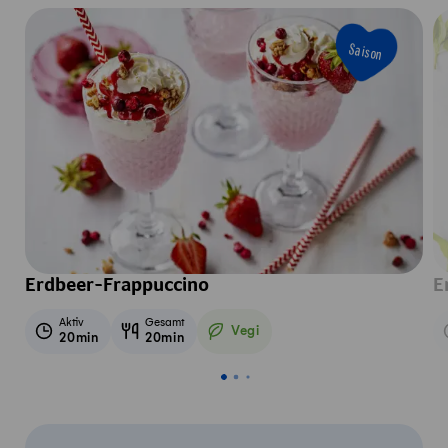
Saison
Erdbeer-Frappuccino
E
Aktiv
Gesamt
Vegi
20min
20min
Vegetarisch