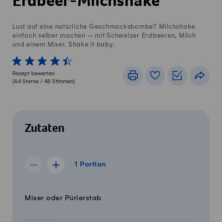
Erdbeer-Milchshake
Lust auf eine natürliche Geschmacksbombe? Milchshake
einfach selber machen – mit Schweizer Erdbeeren, Milch
und einem Mixer. Shake it baby.
1 von 5 Sterne
2 von 5 Sterne
3 von 5 Sterne
4 von 5 Sterne
5 von 5 Sterne
Rezept bewerten
Drucken
Rezeptbuch
Einkaufslis
Teile
(
4.4
Sterne /
48
Stimmen)
Zutaten
1 Portion
1
Portion
Rezept für 0 Portionen anzeigen
Rezept für 2 Portionen anzeigen
Menge
Zutaten
Mixer oder Pürierstab