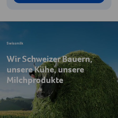
Fusszeile
Swissmilk
Wir Schweizer Bauern,
unsere Kühe, unsere
Milchprodukte