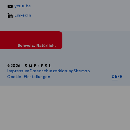
youtube
LinkedIn
©2026
Impressum
Datenschutzerklärung
Sitemap
DEUT
FR
Cookie-Einstellungen
DE
FR