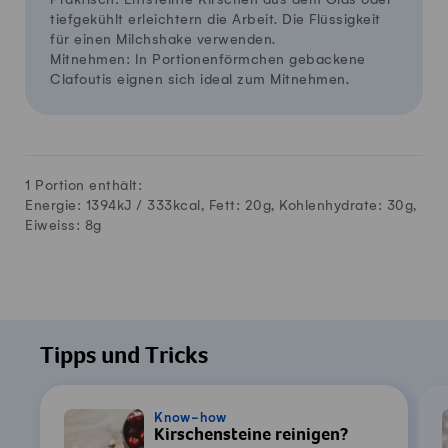
tiefgekühlt erleichtern die Arbeit. Die Flüssigkeit
für einen Milchshake verwenden.
Mitnehmen: In Portionenförmchen gebackene
Clafoutis eignen sich ideal zum Mitnehmen.
1 Portion enthält:
Energie: 1394kJ /
333
kcal, Fett:
20
g, Kohlenhydrate:
30
g,
Eiweiss:
8
g
Tipps und Tricks
Know-how
Kirschensteine reinigen?