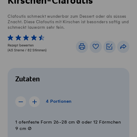
Kirschen-Clafoutis
Clafoutis schmeckt wunderbar zum Dessert oder als süsses
Znacht. Diese Clafoutis mit Kirschen ist besonders saftig und
schmeckt lauwarm sehr fein.
1 von 5 Sterne
2 von 5 Sterne
3 von 5 Sterne
4 von 5 Sterne
5 von 5 Sterne
Rezept bewerten
Drucken
Rezeptbuch
Einkaufslis
Teile
(
4.5
Sterne /
82
Stimmen)
Zutaten
4 Portionen
4
Portionen
Rezept für 3 Portionen anzeigen
Rezept für 5 Portionen anzeigen
Menge
Zutaten
1 ofenfeste Form 26-28 cm Ø oder 12 Förmchen
9 cm Ø