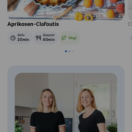
Aprikosen-Clafoutis
C
Aktiv
Gesamt
Vegi
20min
40min
Vegetarisch