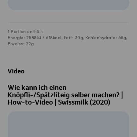
1 Portion enthält:
Energie: 2588kJ /
618
kcal, Fett:
30
g, Kohlenhydrate:
65
g,
Eiweiss:
22
g
Video
Wie kann ich einen
Knöpfli-/Spätzliteig selber machen? |
How-to-Video | Swissmilk (2020)