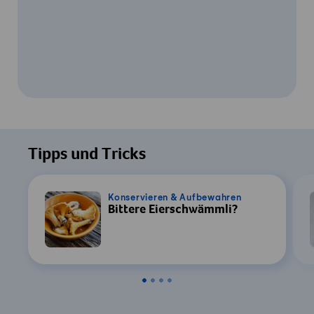
Um dieses Video ansehen zu können, ist
Ihre Zustimmung zur Datenverarbeitung
Tipps und Tricks
durch YouTube erforderlich. Details finden
Sie in unserer
Datenschutzerklärung
.
Konservieren & Aufbewahren
Bittere Eierschwämmli?
Einstellungen
Zustimmen & Anzeigen