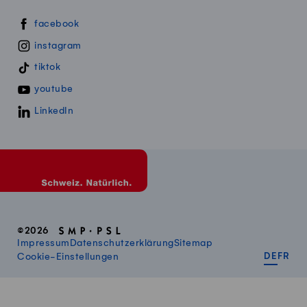
Swissmillk auf Social Media
facebook
instagram
tiktok
youtube
LinkedIn
©2026
Impressum
Datenschutzerklärung
Sitemap
DEUT
FR
Cookie-Einstellungen
DE
FR