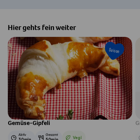
Hier gehts fein weiter
Saison
Gemüse-Gipfeli
G
Aktiv
Gesamt
Vegi
30min
50min