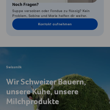
Noch Fragen?
Suppe versalzen oder Fondue zu flüssig? Kein
Problem, Sabine und Marie helfen dir weiter.
Kontakt aufnehmen
Fusszeile
Swissmilk
Wir Schweizer Bauern,
unsere Kühe, unsere
Milchprodukte