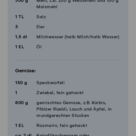
300
g
Mehl, z.B. 200 g Weissmehl und 100 g
Maismehl
1
TL
Salz
3
Eier
1,5
dl
Milchwasser (halb Milch/halb Wasser)
1
EL
Öl
Gemüse:
150
g
Speckwürfeli
1
Zwiebel, fein gehackt
800
g
gemischtes Gemüse, z.B. Kürbis,
Pfälzer Rüebli, Lauch und Äpfel, in
mundgerechten Stücken
1
EL
Rosmarin, fein gehackt
ca.
2
dl
Knöpflikochwasser oder