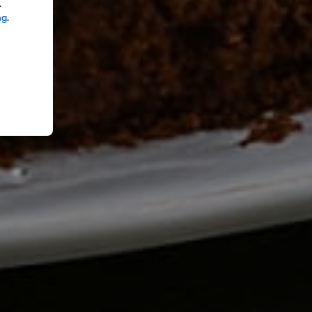
.
ng
.