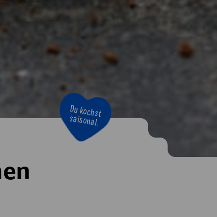
Du kochst
saisonal.
hen