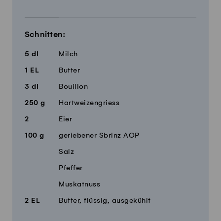
Schnitten:
5
dl
Milch
1
EL
Butter
3
dl
Bouillon
250
g
Hartweizengriess
2
Eier
100
g
geriebener Sbrinz AOP
Salz
Pfeffer
Muskatnuss
2
EL
Butter, flüssig, ausgekühlt