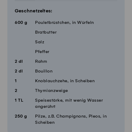
Geschnetzeltes:
600
g
Pouletbrüstchen, in Würfeln
Bratbutter
Salz
Pfeffer
2
dl
Rahm
2
dl
Bouillon
1
Knoblauchzehe, in Scheiben
2
Thymianzweige
1
TL
Speisestärke, mit wenig Wasser
angerührt
250
g
Pilze, z.B. Champignons, Pleos, in
Scheiben