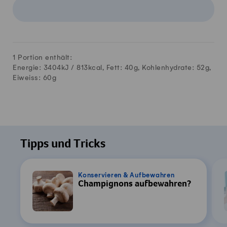
1 Portion enthält:
Energie: 3404kJ /
813
kcal, Fett:
40
g, Kohlenhydrate:
52
g,
Eiweiss:
60
g
Tipps und Tricks
Konservieren & Aufbewahren
Champignons aufbewahren?