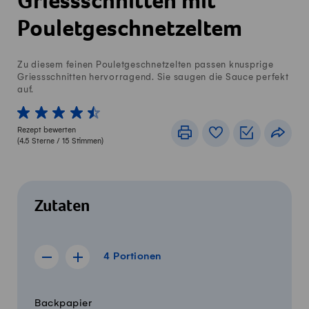
Griessschnitten mit
Pouletgeschnetzeltem
Zu diesem feinen Pouletgeschnetzelten passen knusprige
Griessschnitten hervorragend. Sie saugen die Sauce perfekt
auf.
1 von 5 Sterne
2 von 5 Sterne
3 von 5 Sterne
4 von 5 Sterne
5 von 5 Sterne
Rezept bewerten
Drucken
Rezeptbuch
Einkaufslis
Teile
(
4.5
Sterne /
15
Stimmen)
Zutaten
4 Portionen
4
Portionen
Rezept für 3 Portionen anzeigen
Rezept für 5 Portionen anzeigen
Menge
Zutaten
Backpapier