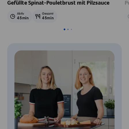
Gefüllte Spinat-Pouletbrust mit Pilzsauce
P
Aktiv
Gesamt
45min
45min