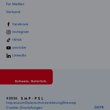
Für Medien
Verband
Swissmillk auf Social Media
facebook
instagram
tiktok
youtube
LinkedIn
©2026
Impressum
Datenschutzerklärung
Sitemap
DEUT
FR
Cookie-Einstellungen
DE
FR