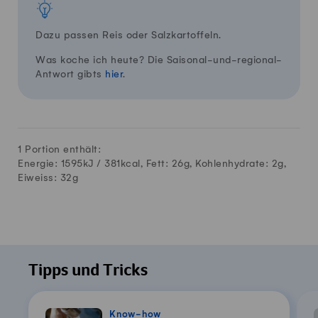
Dazu passen Reis oder Salzkartoffeln.
Was koche ich heute? Die Saisonal-und-regional-
Antwort gibts
hier
.
1 Portion enthält:
Energie: 1595kJ /
381
kcal, Fett:
26
g, Kohlenhydrate:
2
g,
Eiweiss:
32
g
Tipps und Tricks
Know-how