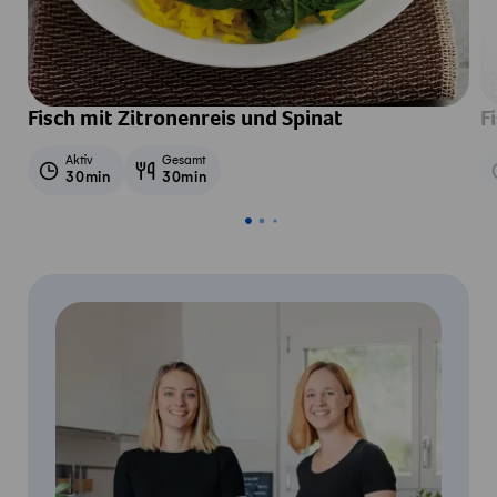
Fisch mit Zitronenreis und Spinat
F
Aktiv
Gesamt
30min
30min