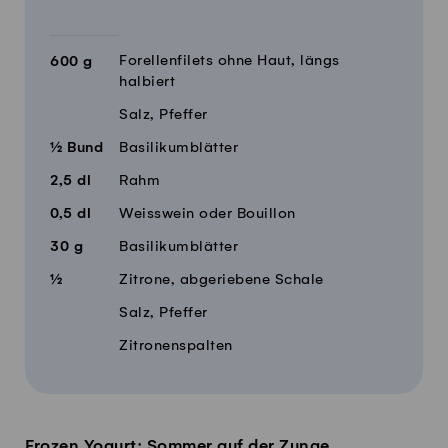
Forellenfilets ohne Haut, längs
600
g
halbiert
Salz, Pfeffer
½
Bund
Basilikumblätter
2,5
dl
Rahm
0,5
dl
Weisswein oder Bouillon
30
g
Basilikumblätter
½
Zitrone, abgeriebene Schale
Salz, Pfeffer
Zitronenspalten
Frozen Yogurt: Sommer auf der Zunge