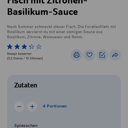
Fisch mit Zitronen-
Basilikum-Sauce
Nach Sommer schmeckt dieser Fisch. Die Forellenfilets mit
Basilikum servierst du mit einer sämigen Sauce aus
Basilikum, Zitrone, Weisswein und Rahm.
1 von 5 Sterne
2 von 5 Sterne
3 von 5 Sterne
4 von 5 Sterne
5 von 5 Sterne
Rezept bewerten
Drucken
Rezeptbuch
Einkaufslis
Teile
(
3.2
Sterne /
10
Stimmen)
Zutaten
4 Portionen
4
Portionen
Rezept für 3 Portionen anzeigen
Rezept für 5 Portionen anzeigen
Menge
Zutaten
Spiesschen