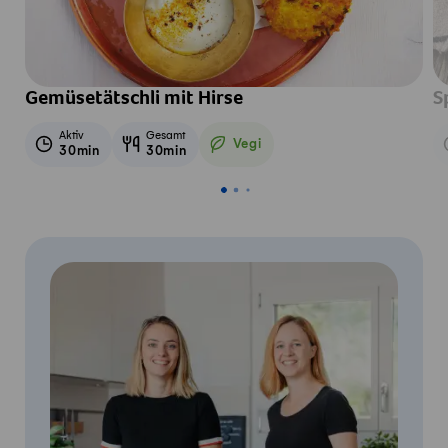
Gemüsetätschli mit Hirse
S
Aktiv
Gesamt
Vegi
30min
30min
Vegetarisch