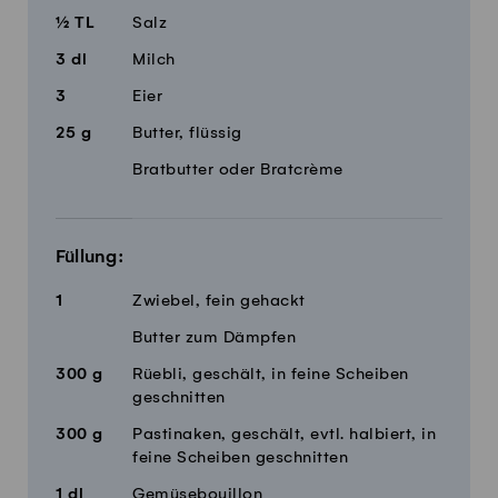
½
TL
Salz
3
dl
Milch
3
Eier
25
g
Butter, flüssig
Bratbutter oder Bratcrème
Füllung:
1
Zwiebel, fein gehackt
Butter zum Dämpfen
300
g
Rüebli, geschält, in feine Scheiben
geschnitten
300
g
Pastinaken, geschält, evtl. halbiert, in
feine Scheiben geschnitten
1
dl
Gemüsebouillon