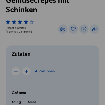
Gemüsecrêpes mit
Schinken
1 von 5 Sterne
2 von 5 Sterne
3 von 5 Sterne
4 von 5 Sterne
5 von 5 Sterne
Rezept bewerten
Drucken
Rezeptbuch
Einkaufslis
Teile
(
4
Sterne /
2
Stimmen)
Zutaten
4 Portionen
4
Portionen
Rezept für 3 Portionen anzeigen
Rezept für 5 Portionen anzeigen
Menge
Zutaten
Crêpes:
150
g
Mehl