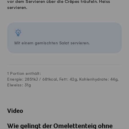
vor dem Servieren über die Crêpes träufeln. Heiss
servieren.
Mit einem gemischten Salat servieren.
1 Portion enthält:
Energie: 2851kJ /
681
kcal, Fett:
42
g, Kohlenhydrate:
44
g,
Eiweiss:
31
g
Video
Wie gelingt der Omelettenteig ohne