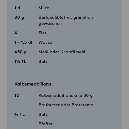
1
dl
Milch
80
g
Bärlauchblätter, gründlich
gewaschen
4
Eier
1 - 1,5
dl
Wasser
450
g
Mehl oder Knöpflimehl
1½
TL
Salz
Kalbsmedaillons:
12
Kalbsmedaillons à je 80 g
Bratbutter oder Bratcrème
¾
TL
Salz
Pfeffer