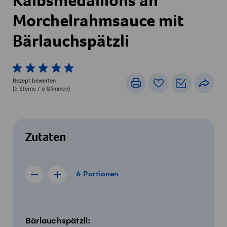
Kalbsmedaillons an
Morchelrahmsauce mit
Bärlauchspätzli
1 von 5 Sterne
2 von 5 Sterne
3 von 5 Sterne
4 von 5 Sterne
5 von 5 Sterne
Rezept bewerten
Drucken
Rezeptbuch
Einkaufslis
Teile
(
5
Sterne /
6
Stimmen)
Zutaten
6 Portionen
6
Portionen
Rezept für 5 Portionen anzeigen
Rezept für 7 Portionen anzeigen
Menge
Zutaten
Bärlauchspätzli: