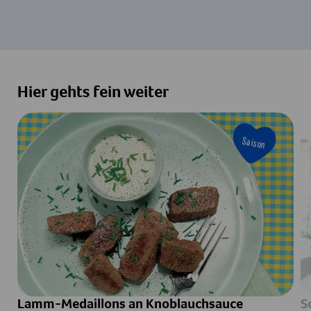
Hier gehts fein weiter
Saison
Lamm-Medaillons an Knoblauchsauce
S