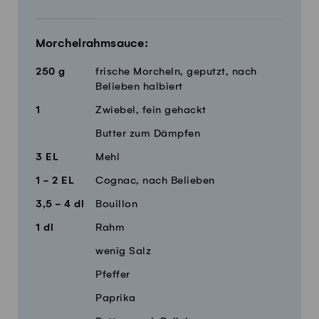
Morchelrahmsauce:
250
g
frische Morcheln, geputzt, nach
Belieben halbiert
1
Zwiebel, fein gehackt
Butter zum Dämpfen
3
EL
Mehl
1 - 2
EL
Cognac, nach Belieben
3,5 - 4
dl
Bouillon
1
dl
Rahm
wenig Salz
Pfeffer
Paprika