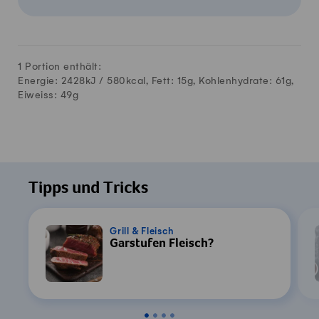
1 Portion enthält:
Energie: 2428kJ /
580
kcal, Fett:
15
g, Kohlenhydrate:
61
g,
Eiweiss:
49
g
Tipps und Tricks
Grill & Fleisch
Garstufen Fleisch?