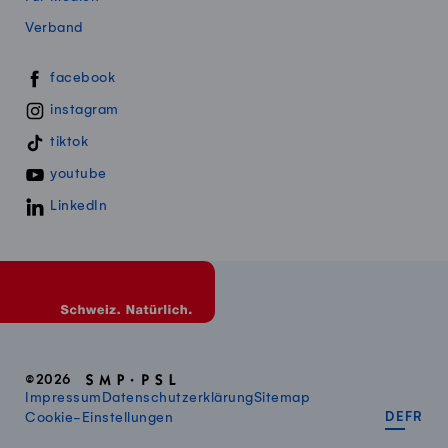
Verband
Swissmillk auf Social Media
facebook
instagram
tiktok
youtube
LinkedIn
©2026
Impressum
Datenschutzerklärung
Sitemap
DEUT
FR
Cookie-Einstellungen
DE
FR