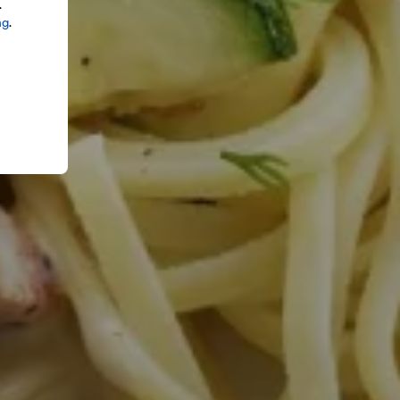
.
ng
.