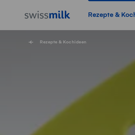
Navigieren auf Swissmilk.ch
Schnellzugriff-Links
Startseite
Hauptnavigation
Rezepte & Koc
Rezepte & Kochideen