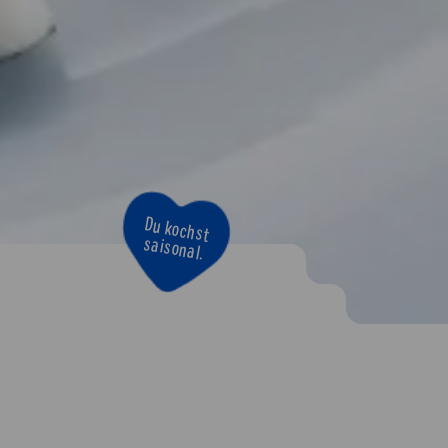
Du kochst
saisonal.