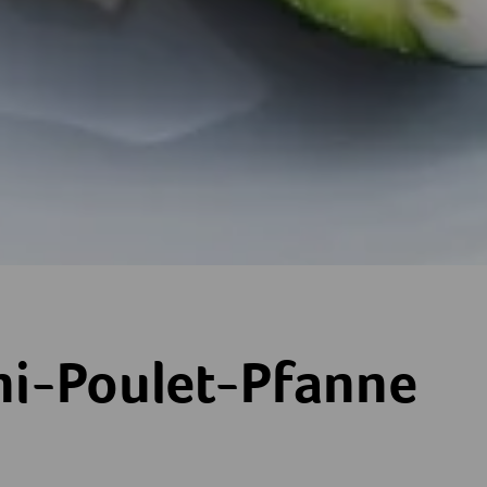
Pfanne
ni-Poulet-Pfanne
ne
terne