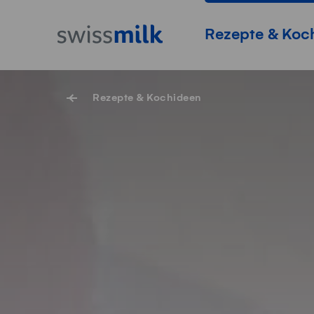
Navigieren auf Swissmilk.ch
Schnellzugriff-Links
Startseite
Hauptnavigation
Rezepte & Koc
Rezepte & Kochideen