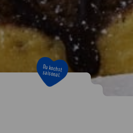
Du kochst
saisonal.