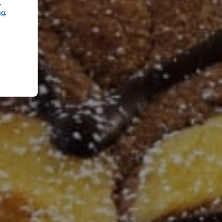
.
ng
.