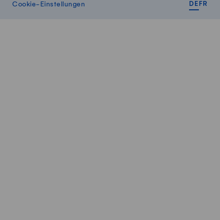
DEUT
FR
Cookie-Einstellungen
DE
FR