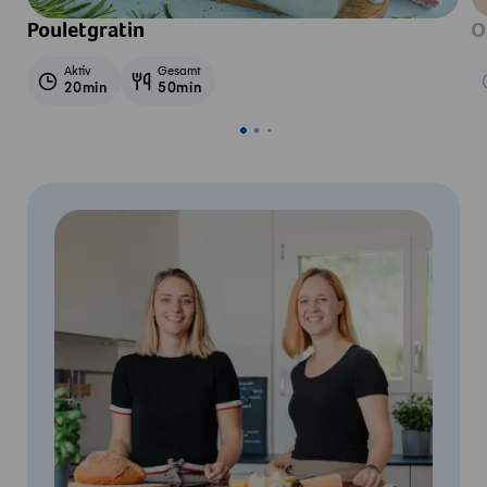
Pouletgratin
O
Aktiv
Gesamt
20min
50min