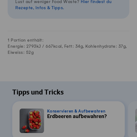
Lust auf weniger Food Waste?
Hier findest du
Rezepte, Infos & Tipps.
1 Portion enthält:
Energie: 2793kJ /
667
kcal, Fett:
34
g, Kohlenhydrate:
37
g,
Eiweiss:
52
g
Tipps und Tricks
Konservieren & Aufbewahren
Erdbeeren aufbewahren?