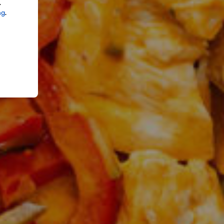
.
ng
.