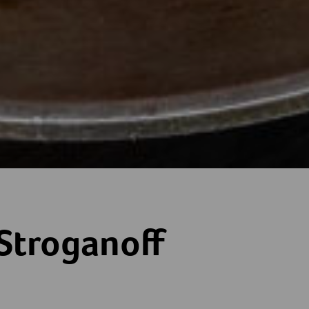
 Stroganoff
ne
terne