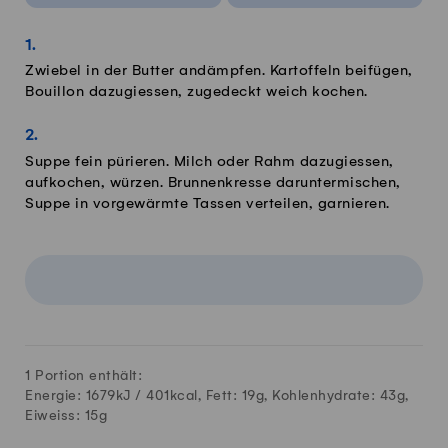
Zwiebel in der Butter andämpfen. Kartoffeln beifügen,
Bouillon dazugiessen, zugedeckt weich kochen.
Suppe fein pürieren. Milch oder Rahm dazugiessen,
aufkochen, würzen. Brunnenkresse daruntermischen,
Suppe in vorgewärmte Tassen verteilen, garnieren.
1 Portion enthält:
Energie: 1679kJ /
401
kcal, Fett:
19
g, Kohlenhydrate:
43
g,
Eiweiss:
15
g