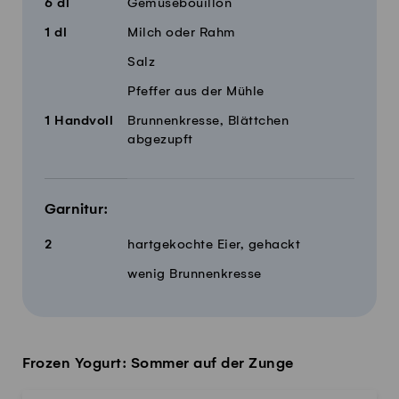
6
dl
Gemüsebouillon
1
dl
Milch oder Rahm
Salz
Pfeffer aus der Mühle
1
Handvoll
Brunnenkresse, Blättchen
abgezupft
Garnitur:
2
hartgekochte Eier, gehackt
wenig Brunnenkresse
Frozen Yogurt: Sommer auf der Zunge