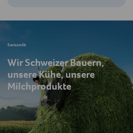
Fusszeile
Swissmilk
Wir Schweizer Bauern,
unsere Kühe, unsere
Milchprodukte