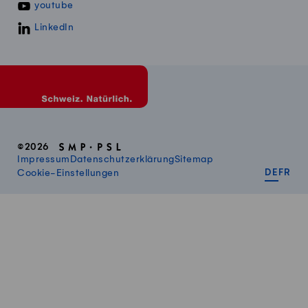
youtube
LinkedIn
©2026
Impressum
Datenschutzerklärung
Sitemap
DEUT
FR
Cookie-Einstellungen
DE
FR