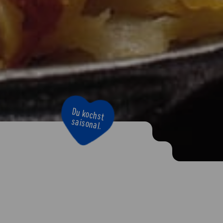
Du kochst
saisonal.