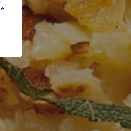
.
ng
.