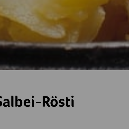
isch
i
albei-Rösti
ne
terne