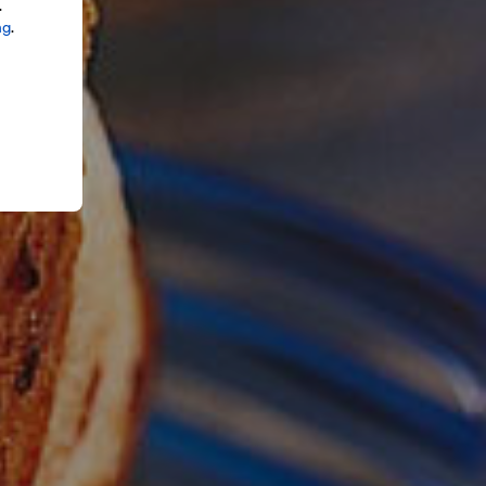
.
ng
.