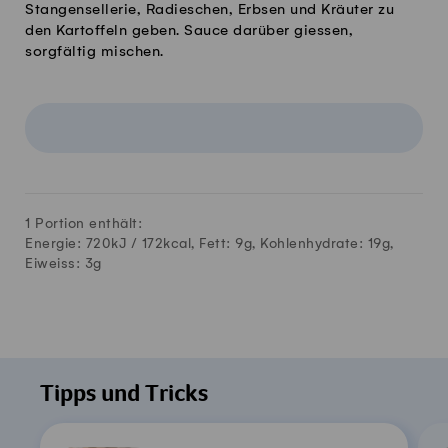
Stangensellerie, Radieschen, Erbsen und Kräuter zu
den Kartoffeln geben. Sauce darüber giessen,
sorgfältig mischen.
1 Portion enthält:
Energie: 720kJ /
172
kcal, Fett:
9
g, Kohlenhydrate:
19
g,
Eiweiss:
3
g
Tipps und Tricks