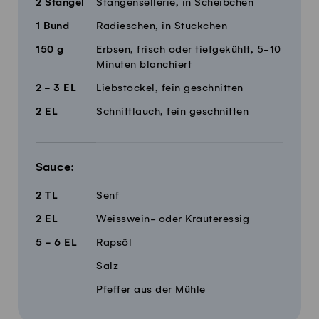
2
Stängel
Stangensellerie, in Scheibchen
1
Bund
Radieschen, in Stückchen
150
g
Erbsen, frisch oder tiefgekühlt, 5-10
Minuten blanchiert
2 - 3
EL
Liebstöckel, fein geschnitten
2
EL
Schnittlauch, fein geschnitten
Sauce:
2
TL
Senf
2
EL
Weisswein- oder Kräuteressig
5 - 6
EL
Rapsöl
Salz
Pfeffer aus der Mühle