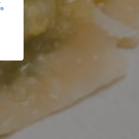
.
ng
.