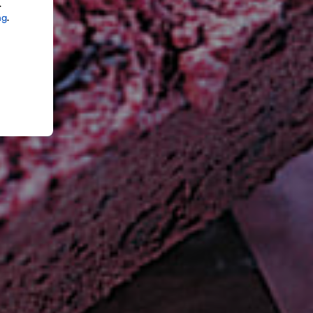
.
ng
.