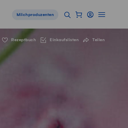
Warenkorb als Flyou
Login
Seitennavig
Suche öffnen
Milchproduzenten
Servicenavigation
Rezeptbuch
Einkaufslisten
Teilen