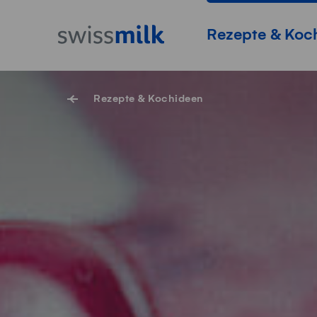
Navigieren auf Swissmilk.ch
Schnellzugriff-Links
Startseite
Hauptnavigation
Rezepte & Koc
Rezepte & Kochideen