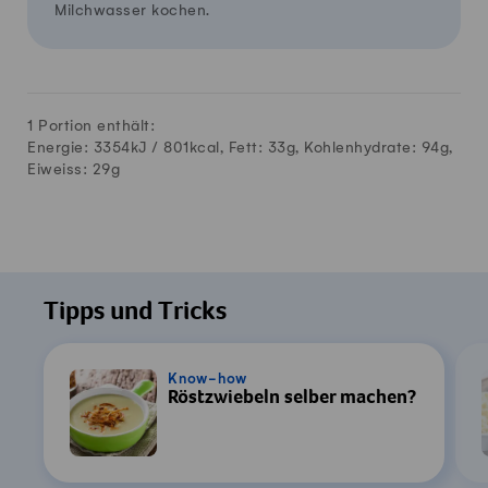
Milchwasser kochen.
1 Portion enthält:
Energie: 3354kJ /
801
kcal, Fett:
33
g, Kohlenhydrate:
94
g,
Eiweiss:
29
g
Tipps und Tricks
Know-how
Röstzwiebeln selber machen?