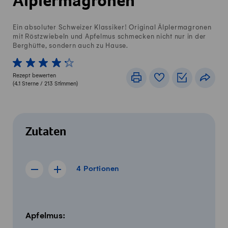
Älplermagronen
Ein absoluter Schweizer Klassiker! Original Älplermagronen
mit Röstzwiebeln und Apfelmus schmecken nicht nur in der
Berghütte, sondern auch zu Hause.
1 von 5 Sterne
2 von 5 Sterne
3 von 5 Sterne
4 von 5 Sterne
5 von 5 Sterne
Rezept bewerten
Drucken
Rezeptbuch
Einkaufslis
Teile
(
4.1
Sterne /
213
Stimmen)
Zutaten
4 Portionen
4
Portionen
Rezept für 3 Portionen anzeigen
Rezept für 5 Portionen anzeigen
Menge
Zutaten
Apfelmus: