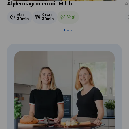
Älplermagronen mit Milch
Ä
Aktiv
Gesamt
Vegi
30min
30min
Vegetarisch