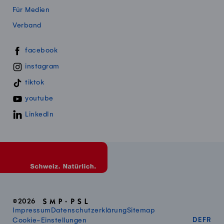
Für Medien
Verband
Swissmillk auf Social Media
facebook
instagram
tiktok
youtube
LinkedIn
©2026
Impressum
Datenschutzerklärung
Sitemap
DEUT
FR
Cookie-Einstellungen
DE
FR