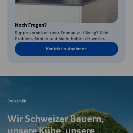
Noch Fragen?
Suppe versalzen oder Fondue zu flüssig? Kein
Problem, Sabine und Marie helfen dir weiter.
Kontakt aufnehmen
Fusszeile
Swissmilk
Wir Schweizer Bauern,
unsere Kühe, unsere